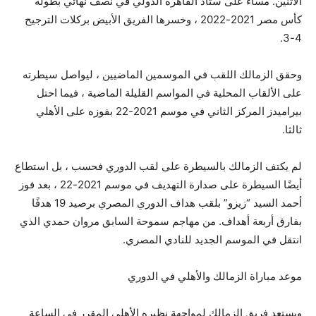
الاثنين. مساء على ستاد القاهرة الدولي في نصف نهائي بطولة
كأس مصر 2021-2022 ، وخسرها الفريق الأبيض بركلات الترجيح
4-3.
وحقق الزمالك اللقب في الموسمين الماضيين ، ليواصل سيطرته
على الألقاب المحلية في المواسم القليلة الماضية ، فيما احتل
بيراميدز المركز الثاني في موسم 2021-22 بفوزه على الأهلي
ثالثا.
لم يكتف الزمالك بالسيطرة على لقب الدوري فحسب ، بل استطاع
أيضًا السيطرة على صدارة التهديف في موسم 2021-22 ، بعد فوز
أحمد السيد “زيزو” بلقب هداف الدوري المصري برصيد 19 هدفًا
بفارق أربعة أهداف. من مهاجم سموحة السابق مروان حمدي الذي
انتقل في الموسم الجديد للنادي المصري.
موعد مباراة الزمالك والأهلي في الدوري
ويستعد فريق الزمالك لمواجهة نظيره الأهلي المقرر في الساعة