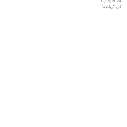
02/15/2024
في "رياضة"