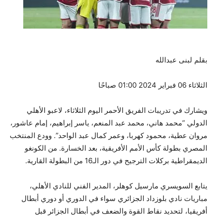
بقلم لبنى عبدالله
الثلاثاء 06 فبراير 2024 01:00 صباحًا
ويشارك في تدريبات الفريق الأحمر اليوم الثلاثاء، لاعبو الأهلي
الدولي “محمد هاني، محمد عبد المنعم، ياسر إبراهيم، إمام عاشور،
مروان عطية، محمود كهربا، وعمر كمال عبد الواحد”. وودع المنتخب
المصري بطولة كأس الأمم الأفريقية، بعد الخسارة. من الكونغو
الديمقراطية بركلات الترجيح في دور الـ16 من البطولة القارية.
يتابع السويسري مارسيل كوهلر، المدير الفني للنادي الأهلي،
مباريات نادي بلوزداد الجزائري سواء في الدوري أو دوري أبطال
أفريقيا، لتحديد نقاط القوة والضعف في أبطال الجزائر قبل