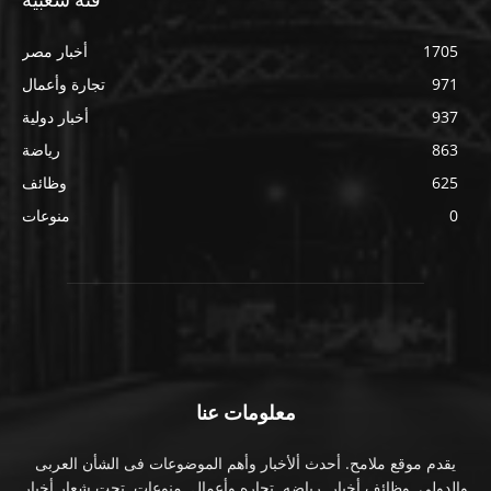
1705
أخبار مصر
971
تجارة وأعمال
937
أخبار دولية
863
رياضة
625
وظائف
0
منوعات
معلومات عنا
يقدم موقع ملامح. أحدث ألأخبار وأهم الموضوعات فى الشأن العربى
والدولى. وظائف أخبار. رياضه. تجاره وأعمال. منوعات. تحت شعار أخبار