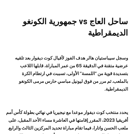
ساحل العاج vs جمهورية الكونغو
الديمقراطية
وسجل سيباستيان هالر هدف الفوز لأفيال كوت ديفوار بعد تلقيه
عرضية متقنة في الدقيقة 65 من عمر المباراة، قابلها اللاعب
بتسديدة قوية من “اللمسة” الأولى، تسببت في ارتطام الكرة
بالملعب. ثم مرر من فوق ليونيل مباسي حارس مرمى الكونغو
الديمقراطية.
يحدد منتخب كوت ديفوار موعدا مع نيجيريا في نهائي بطولة كأس أمم
أفريقيا 2023، المقرر إقامتها في العاشرة مساء الأحد المقبل، على
ملعب الحسن واتارا، فيما تقام مباراة تحديد المركزين الثالث والرابع.