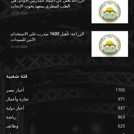
الزراعة تعلن عن اعتماد المدربين الأوائل في
الطب البيطري بمعهد بحوث الإنجاب
07/27/2026
الزراعة: تأهيل 1600 متدرب على الاستخدام
الآمن للمبيدات
07/26/2026
فئة شعبية
1705
أخبار مصر
971
تجارة وأعمال
937
أخبار دولية
863
رياضة
625
وظائف