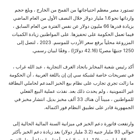
تستورد مصر معظم احتياجاتها من القمح من الخارج ، وبلغ حجم
وارداتها نحو 1.6 مليار دولار خلال النصف الأول من العام الماضي
بزيادة قدرها 66 مليون دولار عن نفس الفترة من العام السابق ،
فيما تعمل الحكومة على تحفيزها. على المواطنين زيادة الكميات
المزروعة محلياً برفع سعر الأردب للموسم. 2023 ، لتصل إلى
1250 جنيهًا مصريًا (42.16 دولارًا) ، وفقًا لبيان رسمي.
أكد رئيس شعبة المخابز باتحاد الغرف التجارية ، عبد الله غراب ،
في تصريحات خاصة لشبكة سي إن إن باللغة العربية ، أن الحكومة
ما زالت تجري تجارب على نظام بيع الخبز المدعم لحاملي البطاقة
غير التموينية ، ولم يحدث ذلك بعد. نفذت عملية البيع الفعلي
للمواطنين ، مبيناً أن هناك 33 ألف مخبز بديل. انتشار مخبز في
الجمهورية قادر على تطبيق النظام فور اكتماله.
وارتفعت فاتورة دعم الخبز في ميزانية السنة المالية الحالية إلى
حوالي 93 مليار جنيه (3.2 مليار دولار) بعد زيادة دعم الخبز بأكثر
من 55 مليار جنيه (1.9 مليار دولار) في أعقاب ارتفاع أسعار القمح