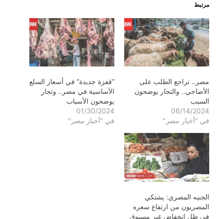
مرتبط
مصر.. تراجع الطلب على
“قفزة جديدة” في أسعار السلع
الأضاحي.. والتجار يوضحون
الأساسية في مصر.. وتجار
السبب
يوضحون الأسباب
01/30/2024
06/14/2024
في "أخبار مصر"
في "أخبار مصر"
الجنيه المصري: يشتكي
المصريون من ارتفاع سعره
في ظل انخفاض غير مسبوق