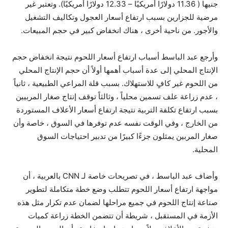
جنيها ( 11.36 دولارًا أمريكيًا – 12.33 دولارًا أمريكيًا). وتعتبر غير
مرضية للجزارين بسبب ارتفاع أسعار العجول وتكاليف التشغيل
والأجور. من ناحية أخرى ، هناك انخفاض كبير في حجم المبيعات.
وأرجع عبد الباسط أسباب ارتفاع أسعار اللحوم نتيجة انخفاض حجم
الإنتاج المحلي إلى عدة أسباب أهمها أولاً أن حجم الإنتاج المحلي
من اللحوم غير كافٍ للاستهلاك. بسبب قلة المراعي الطبيعية ، ثانياً
، عدم زراعة علف تسمين محلياً ، وثالثاً توقف إنتاج صغار المربيين
بسبب ارتفاع تكلفة التربية نتيجة ارتفاع أسعار الأعلاف المستوردة
من الخارج ، وفي الوقت نفسه عدم توفرها في السوق ، خاصة وأن
صغار المربين يمثلون جزءًا كبيرًا من تدبير احتياجات السوق
المحلية.
وأضاف عبد الباسط ، في تصريحات خاصة لـ CNN بالعربية ، أن
مواجهة ارتفاع أسعار اللحوم تتطلب وضع خطة متكاملة لتطوير
صناعة إنتاج اللحوم في جميع مراحلها لضمان عدم تكرار مثل هذه
الأزمة في المستقبل ، شريطة أن تتضمن الخطة زراعة كميات