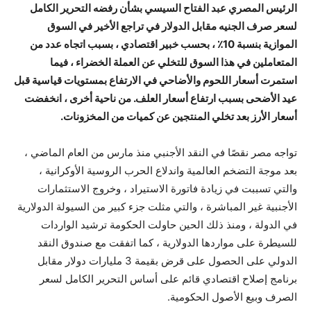
الرئيس المصري عبد الفتاح السيسي بشأن رفضه التحرير الكامل
لسعر صرف الجنيه مقابل الدولار في تراجع الأخير في السوق
الموازية بنسبة 10٪ ، بحسب خبير اقتصادي ، بسبب اتجاه عدد من
المتعاملين في هذا السوق للتخلي عن العملة الخضراء ، فيما
استمرت أسعار اللحوم والأضاحي في الارتفاع بمستويات قياسية قبل
عيد الأضحى بسبب ارتفاع أسعار العلف. من ناحية أخرى ، انخفضت
أسعار الأرز بعد تخلي المنتجين عن كميات من المخزونات.
تواجه مصر نقصًا في النقد الأجنبي منذ مارس من العام الماضي ،
بعد موجة التضخم العالمية واندلاع الحرب الروسية الأوكرانية ،
والتي تسببت في زيادة فاتورة الاستيراد ، وخروج الاستثمارات
الأجنبية غير المباشرة ، والتي مثلت جزء كبير من السيولة الدولارية
في الدولة ، ومنذ ذلك الحين حاولت الحكومة ترشيد الواردات
للسيطرة على مواردها الدولارية ، كما اتفقت مع صندوق النقد
الدولي على الحصول على قرض بقيمة 3 مليارات دولار مقابل
برنامج إصلاح اقتصادي قائم على أساس التحرير الكامل لسعر
الصرف وبيع الأصول الحكومية.