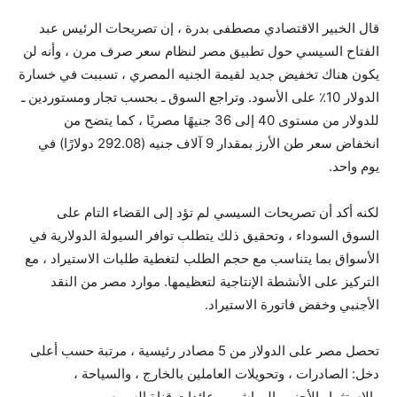
قال الخبير الاقتصادي مصطفى بدرة ، إن تصريحات الرئيس عبد
الفتاح السيسي حول تطبيق مصر لنظام سعر صرف مرن ، وأنه لن
يكون هناك تخفيض جديد لقيمة الجنيه المصري ، تسببت في خسارة
الدولار 10٪ على الأسود. وتراجع السوق ـ بحسب تجار ومستوردين ـ
للدولار من مستوى 40 إلى 36 جنيهًا مصريًا ، كما يتضح من
انخفاض سعر طن الأرز بمقدار 9 آلاف جنيه (292.08 دولارًا) في
يوم واحد.
لكنه أكد أن تصريحات السيسي لم تؤد إلى القضاء التام على
السوق السوداء ، وتحقيق ذلك يتطلب توافر السيولة الدولارية في
الأسواق بما يتناسب مع حجم الطلب لتغطية طلبات الاستيراد ، مع
التركيز على الأنشطة الإنتاجية لتعظيمها. موارد مصر من النقد
الأجنبي وخفض فاتورة الاستيراد.
تحصل مصر على الدولار من 5 مصادر رئيسية ، مرتبة حسب أعلى
دخل: الصادرات ، وتحويلات العاملين بالخارج ، والسياحة ،
والاستثمار الأجنبي المباشر ، وعائدات قناة السويس.