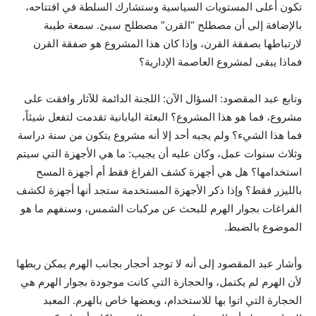
تكون أعلى المستويات السياسية وستشارك السلطة في افتتاحه،
بالإضافة إلى أن مصطلح “القرن” مصطلح سيئ. سمعة طيبة
لارتباطها بصفقة القرن، وإذا كان هذا المشروع هو صفقة القرن
فماذا يبقى لمشروع العاصمة الإدارية؟
وتابع عبد المقصود: السؤال الآن: اللجنة الدائمة للآثار وافقت على
مشروع، فما هو هذا المشروع؟ البعثة اليابانية تقدمت لتفعل شيئاً،
فما هذا الشيء؟ ولم يجبه أحد إلا أنه مشروع يتكون من سنة دراسة
وثلاث سنوات عمل، وكان عليه أن يجيب: ما هي الأجهزة التي سيتم
استخدامها؟ هل هي أجهزة كشف الفراغ فقط أم أجهزة المسح
بالليزر فقط؟ وإذا ذكر الأجهزة المستخدمة ستجد أنها أجهزة لكشف
الفراغات بجوار الهرم للبحث عن مركبات الشمس، وسنفهم ما هو
الموضوع بالضبط.
وأشار عبد المقصود إلى أنه لا توجد أحجار بجانب الهرم يمكن ربطها
لأن الهرم لم يكتمل، والحجارة التي كانت موجودة بجوار الهرم هي
الحجارة التي اتوا بها للاستخدام، وبعضها خاص بالهرم. المعبد