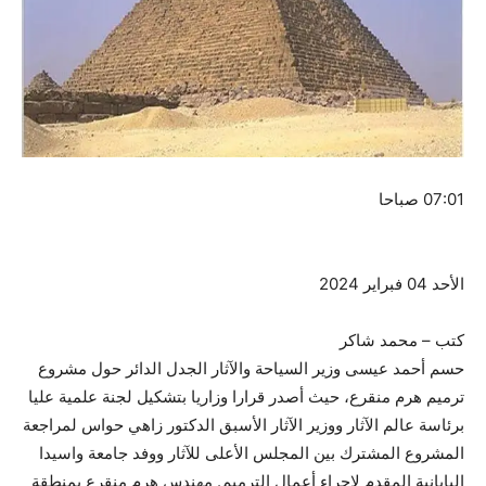
07:01 صباحا
الأحد 04 فبراير 2024
كتب – محمد شاكر
حسم أحمد عيسى وزير السياحة والآثار الجدل الدائر حول مشروع
ترميم هرم منقرع، حيث أصدر قرارا وزاريا بتشكيل لجنة علمية عليا
برئاسة عالم الآثار ووزير الآثار الأسبق الدكتور زاهي حواس لمراجعة
المشروع المشترك بين المجلس الأعلى للآثار ووفد جامعة واسيدا
اليابانية المقدم لإجراء أعمال الترميم. مهندس هرم منقرع بمنطقة