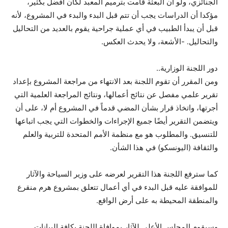
الجنائزي، ولو أن البعثة قامت بترميم المعبد لكان أفضل بكثير،
مؤكدا أن الدراسات يجب أن تتم قبل البدء والبدء في المشروع، لأنه
قبل أن يبدأ الطبيب في أي عملية جراحية يقوم بالعديد من التحاليل
والتحاليل. -الأشعة، ولا يحدث العكس.
دور اللجنة الوزارية..
ومن المقرر أن تقوم اللجنة بعد الانتهاء من مراجعة المشروع بإعداد
تقرير علمي مفصل عن نتائج أعمالها، ونتائج المراجعة العلمية التي
أجرتها، واتخاذ قرار بشأن المضي قدماً في المشروع أم لا، على أن
ويتضمن التقرير أيضًا جميع الإجراءات والخطوات التي يجب اتباعها
للتنسيق. والمطلوب هو مع منظمة الأمم المتحدة للتربية والعلم
والثقافة (اليونسكو) في هذا الشأن.
كما سترفع اللجنة هذا التقرير لعرضه على وزير السياحة والآثار
للموافقة عليه قبل البدء في أي أعمال تتعلق بمشروع هرم منقرع
والمنطقة المحيطة به على أرض الواقع.
وسيقوم المجلس الأعلى للآثار بموافاة اللجنة بكافة البيانات