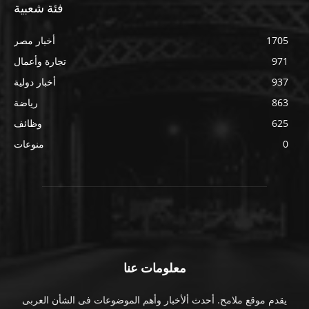
فئة شعبية
1705
أخبار مصر
971
تجارة وأعمال
937
أخبار دولية
863
رياضة
625
وظائف
0
منوعات
معلومات عنا
يقدم موقع ملامح. أحدث ألأخبار وأهم الموضوعات فى الشأن العربى