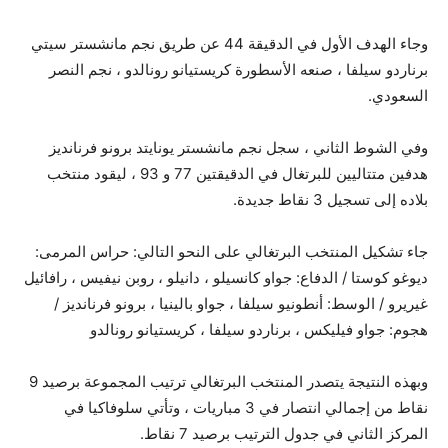
وجاء الهدف الأول في الدقيقة 44 عن طريق نجم مانشستر سيتي
برناردو سيلفا ، صنعه الأسطورة كريستيانو رونالدو ، نجم النصر
السعودي.
وفي الشوط الثاني ، سجل نجم مانشستر يونايتد برونو فرنانديز
هدفين متتاليين للبرتغال في الدقيقتين 77 و 93 ، ليقود منتخب
بلاده إلى تسجيل 3 نقاط جديدة.
جاء تشكيل المنتخب البرتغالي على النحو التالي: حراس المرمى:
ديوغو كوستا / الدفاع: جواو كانسيلو ، دانيلو ، روبن نيفيس ، رافائيل
غيريرو / الوسط: أنطونيو سيلفا ، جواو بالينيا ، برونو فرنانديز /
هجوم: جواو فيليكس ، برناردو سيلفا ، كريستيانو رونالدو
وبهذه النتيجة يتصدر المنتخب البرتغالي ترتيب المجموعة برصيد 9
نقاط من إجمالي انتصار في 3 مباريات ، وتأتي سلوفاكيا في
المركز الثاني في جدول الترتيب برصيد 7 نقاط.