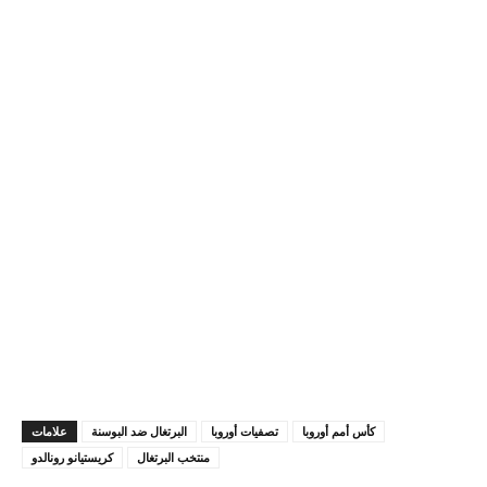
كأس أمم أوروبا
تصفيات أوروبا
البرتغال ضد البوسنة
علامات
منتخب البرتغال
كريستيانو رونالدو