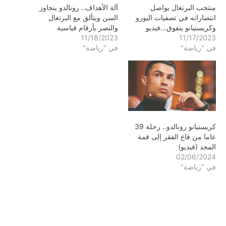
منتخب البرتغال يواصل
آلة الأهداف.. رونالدو يتجاوز
انتصاراته في تصفيات اليورو
السن ويتألق مع البرتغال
وكريستيانو يتفوق…فيديو
والنصر بأرقام قياسية
11/18/2023
11/17/2023
في "رياضة"
في "رياضة"
كريستيانو رونالدو.. رحلة 39
عاما من قاع الفقر إلى قمة
المجد (فيديو)
02/06/2024
في "رياضة"