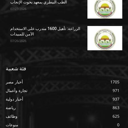
الطب البيطري بمعهد بحوث الإنجاب
07/27/2026
الزراعة: تأهيل 1600 متدرب على الاستخدام
الآمن للمبيدات
07/26/2026
فئة شعبية
1705
أخبار مصر
971
تجارة وأعمال
937
أخبار دولية
863
رياضة
625
وظائف
0
منوعات