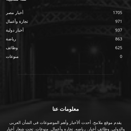
1705
أخبار مصر
971
تجارة وأعمال
937
أخبار دولية
863
رياضة
625
وظائف
0
منوعات
معلومات عنا
يقدم موقع ملامح. أحدث ألأخبار وأهم الموضوعات فى الشأن العربى
والدولى. وظائف أخبار. رياضه. تجاره وأعمال. منوعات. تحت شعار أخبار