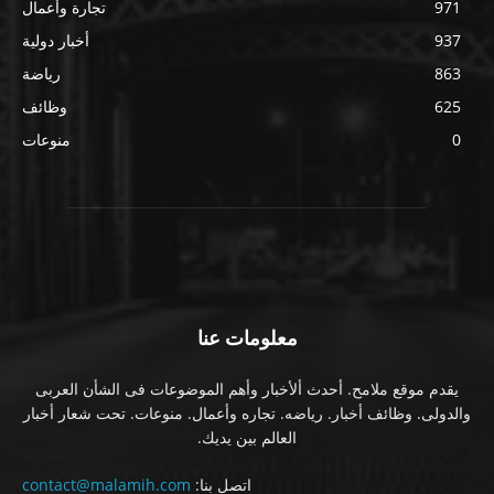
971
تجارة وأعمال
937
أخبار دولية
863
رياضة
625
وظائف
0
منوعات
معلومات عنا
يقدم موقع ملامح. أحدث ألأخبار وأهم الموضوعات فى الشأن العربى
والدولى. وظائف أخبار. رياضه. تجاره وأعمال. منوعات. تحت شعار أخبار
العالم بين يديك.
اتصل بنا:
contact@malamih.com