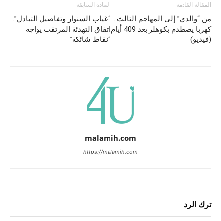
المقالة القادمة
المادة السابقة
من “والدي” إلى المهاجم الثالث..
“غياب السنوار وتفاصيل التبادل”.
كهربا يصطدم بكوهلر بعد 409 أيام
اتفاق التهدئة المرتقب يواجه
(فيديو)
“نقاط شائكة”
malamih.com
https://malamih.com
ترك الرد