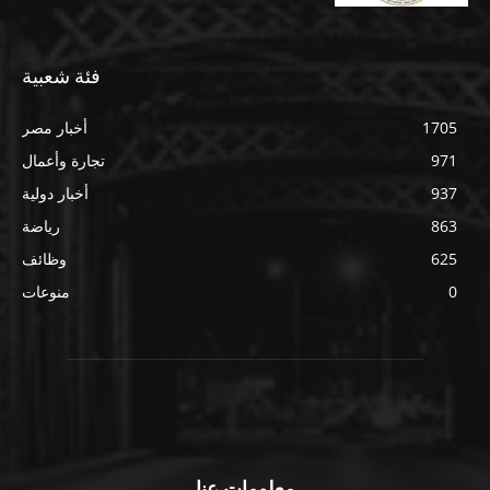
فئة شعبية
1705
أخبار مصر
971
تجارة وأعمال
937
أخبار دولية
863
رياضة
625
وظائف
0
منوعات
معلومات عنا