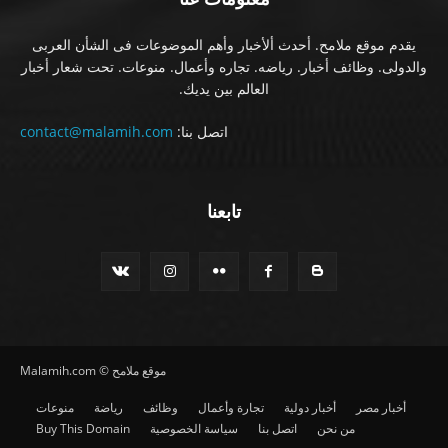
يقدم موقع ملامح. أحدث ألأخبار وأهم الموضوعات فى الشأن العربى
والدولى. وظائف أخبار. رياضه. تجاره وأعمال. منوعات. تحت شعار أخبار
العالم بين يديك.
اتصل بنا:
contact@malamih.com
تابعنا
موقع ملامح © Malamih.com
أخبار مصر
أخبار دولية
تجارة وأعمال
وظائف
رياضة
منوعات
من نحن
اتصل بنا
سياسة الخصوصية
Buy This Domain