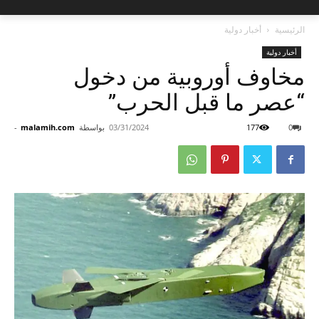
الرئيسية
أخبار دولية
أخبار دولية
مخاوف أوروبية من دخول
“عصر ما قبل الحرب”
0
177
03/31/2024
بواسطة
malamih.com
-