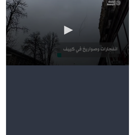
القصف الروسي خلال الليل والصباح أدى إلى مقتل شخصين
مسنين في بلدة كراسنوغوريفكا (شرق)، وحثت المدنيين الذين ما
زالوا يعيشون في المنطقة على المغادرة.
وتقع كراسنوجوريفكا على خط المواجهة مباشرة في منطقة
دونيتسك شرقي أوكرانيا، التي يخضع أكثر من نصفها لسيطرة
القوات الروسية وتعد منطقة قتال نشطة.
وقال المسؤول عن منطقة دونيتسك، فاديم فيلاشكين، على مواقع
التواصل الاجتماعي: “تعرضت البلدة لنيران العدو أثناء الليل
والصباح. وقتلت امرأة تبلغ من العمر 70 عاما ورجل يبلغ من العمر
73 عاما”.