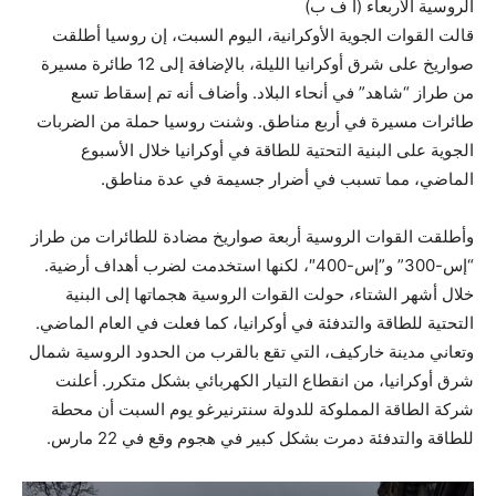
الروسية الأربعاء (أ ف ب)
قالت القوات الجوية الأوكرانية، اليوم السبت، إن روسيا أطلقت
صواريخ على شرق أوكرانيا الليلة، بالإضافة إلى 12 طائرة مسيرة
من طراز “شاهد” في أنحاء البلاد. وأضاف أنه تم إسقاط تسع
طائرات مسيرة في أربع مناطق. وشنت روسيا حملة من الضربات
الجوية على البنية التحتية للطاقة في أوكرانيا خلال الأسبوع
الماضي، مما تسبب في أضرار جسيمة في عدة مناطق.
وأطلقت القوات الروسية أربعة صواريخ مضادة للطائرات من طراز
“إس-300” و”إس-400″، لكنها استخدمت لضرب أهداف أرضية.
خلال أشهر الشتاء، حولت القوات الروسية هجماتها إلى البنية
التحتية للطاقة والتدفئة في أوكرانيا، كما فعلت في العام الماضي.
وتعاني مدينة خاركيف، التي تقع بالقرب من الحدود الروسية شمال
شرق أوكرانيا، من انقطاع التيار الكهربائي بشكل متكرر. أعلنت
شركة الطاقة المملوكة للدولة سنترنيرغو يوم السبت أن محطة
للطاقة والتدفئة دمرت بشكل كبير في هجوم وقع في 22 مارس.
كما أعلنت أوكرانيا السبت، بحسب ما نقلت وكالة فرانس برس، أن