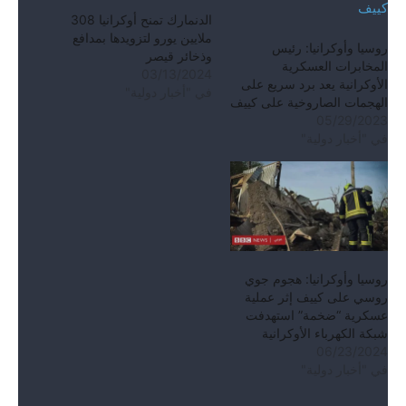
الدنمارك تمنح أوكرانيا 308
ملايين يورو لتزويدها بمدافع
روسيا وأوكرانيا: رئيس
وذخائر قيصر
المخابرات العسكرية
03/13/2024
الأوكرانية يعد برد سريع على
في "أخبار دولية"
الهجمات الصاروخية على كييف
05/29/2023
في "أخبار دولية"
روسيا وأوكرانيا: هجوم جوي
روسي على كييف إثر عملية
عسكرية “ضخمة” استهدفت
شبكة الكهرباء الأوكرانية
06/23/2024
في "أخبار دولية"