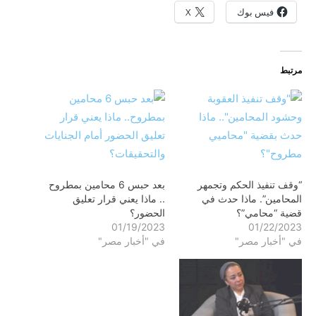
فيس بوك
X
مرتبط
“وقف تنفيذ الحكم وتجمهر
بعد حبس 6 محامين بمطروح
المحامين”. ماذا حدث في
.. ماذا يعني قرار تعليق
قضية “محامي”؟
الحضور؟
01/19/2023
01/22/2023
في "أخبار مصر"
في "أخبار مصر"