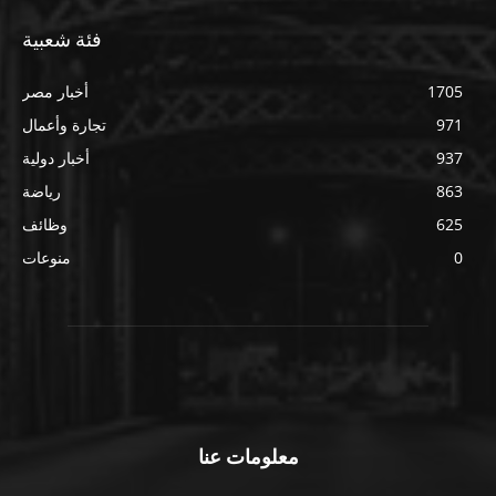
فئة شعبية
1705
أخبار مصر
971
تجارة وأعمال
937
أخبار دولية
863
رياضة
625
وظائف
0
منوعات
معلومات عنا