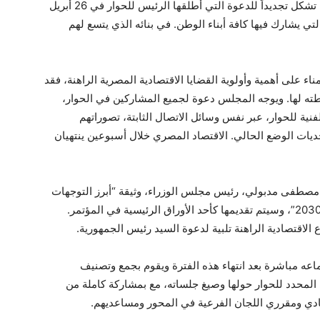
مجلس الأمناء أن هذه التأكيدات والدعوات الرئاسية تشكل تجديداً للدعوة التي أطلقها الرئيس للحوار في 26 أبريل
، التي يشارك فيها كافة أبناء الوطن. في بنائه الذي يتسع لهم
 على أهمية وأولوية القضايا الاقتصادية المصرية الراهنة، فقد
ته لها. ويوجه المجلس دعوة لجميع المشاركين في الحوار،
 الفنية للحوار، عبر نفس وسائل الاتصال الثابتة، تصوراتهم
يات الوضع الحالي. الاقتصاد المصري خلال أسبوعين ينتهيان
مصطفى مدبولي، رئيس مجلس الوزراء، وثيقة “أبرز التوجهات
الإستراتيجية للاقتصاد المصري خلال الفترة 2024-2030”، وسيتم تقديمها كأحد الأوراق الرئيسية في المؤتمر.
الاقتصادية الراهنة تلبية لدعوة السيد رئيس الجمهورية.
عه مباشرة بعد انتهاء هذه الفترة ويقوم بجمع وتصنيف
المحدد للحوار حولها وصيغ جلساته، مع بمشاركة كاملة من
صادي ومقرري اللجان الفرعية في المحور ومساعديهم.