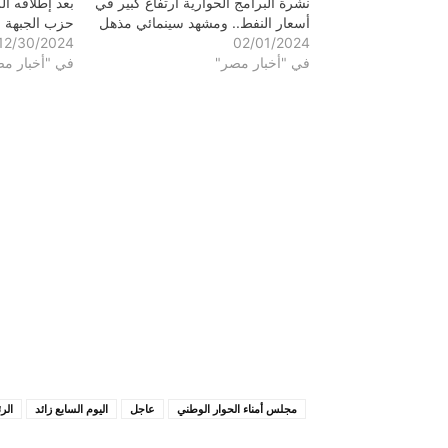
نشرة البرامج الحوارية ارتفاع كبير في
بعد إطلاقه ا
أسعار النفط.. ومشهد سينمائي مذهل
حزب الجبهة ا
12/30/2024
02/01/2024
في "أخبار مصر"
في "أخبار م
مجلس أمناء الحوار الوطني
عاجل
اليوم السابع زائد
الر