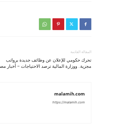
المقالة القادمة
تحرك حكومي للإعلان عن وظائف جديدة برواتب
مجزية.. ووزارة المالية ترصد الاحتياجات – أخبار مص
malamih.com
https://malamih.com