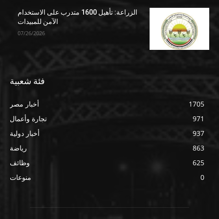
الزراعة: تأهيل 1600 متدرب على الاستخدام
الآمن للمبيدات
07/26/2026
فئة شعبية
1705
أخبار مصر
971
تجارة وأعمال
937
أخبار دولية
863
رياضة
625
وظائف
0
منوعات