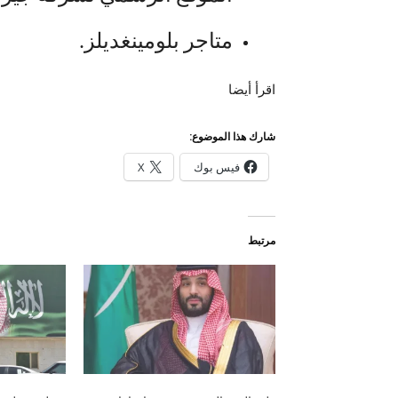
متاجر بلومينغديلز.
اقرأ أيضا
شارك هذا الموضوع:
فيس بوك
X
مرتبط