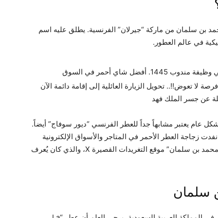
مد بن سلمان من ماركة “جيرلان” الفرنسية. يطلق عليه اسم
أهم المتطلبات والشروط للتسجيل في وظيفة مندوب 1445. أفضل شاي أحمر في السوق
لا تعوض!!.. تحويل الزيارة العائلية إلى إقامة دائمة الآن
ة عن جسر الملك فهد
كل عام يعتبر مشابهاً جداً للعطر الفرنسي “ديور سوفاج” أيضاً.
دت زجاجة العطر الأحمر في المتاجر والأسواق الإلكترونية
خلال ساعات، بعد أن أصبح… وتصدر هاشتاغ “عطر محمد بن سلمان” موقع التغريدات القصيرة X، والذي كان يُعرف
 سلمان
وفي إطار التعرف على ما هو عطر محمد بن سلمان في المملكة العربية السعودية، يرجى العلم أن عطر “La