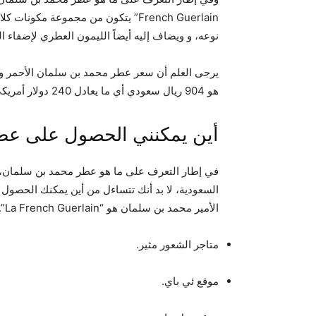
French Guerlain” يتكون من مجموعة مك
نوعه، و ويضاف إليه أيضاً الليمون العطري لإضفاء الن
هو 904 ريال سعودي أي ما يعادل 240 دولار أمريكي و215 يورو.
أين يمكنني الحصول على عط
في إطار التعرف على ما هو عطر محمد بن سلمان، 
السعودية، لا بد أنك تتساءل من أين يمكنك الحصو
الأمير محمد بن سلمان هو “La French Guerlain”. “يتم بيعه إلكترونياً وعلى الأرض من خلال المتاجر التالية:
متاجر الشعور مثير.
موقع ئي باي.