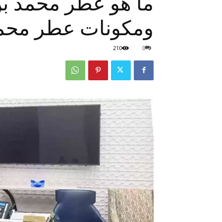
ما هو عطر محمد ب
ومكونات عطر محم
210
0