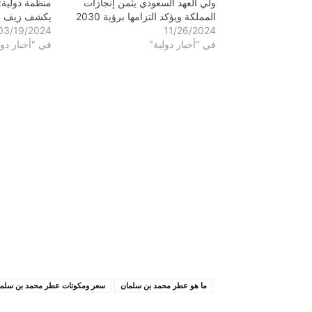
ولي العهد السعودي يثمن إنجازات
منظمة دولية:
المملكة ويؤكد التزامها برؤية 2030
يكشف زيف وع
03/19/2024
11/26/2024
في "أخبار دولية"
في "أخبار دول
ما هو عطر محمد بن سلمان
سعر ومكونات عطر محمد بن سلما