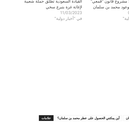
 مشروع قانون “قمعي”
القيادة السعودية تطلق حملة شعبية
ود محمد بن سلمان
لإغاثة غزة بتبرع سخي
11/03/2023
ية"
في "أخبار دولية"
ن
أين يمكنني الحصول على عطر محمد بن سلمان؟
علامات