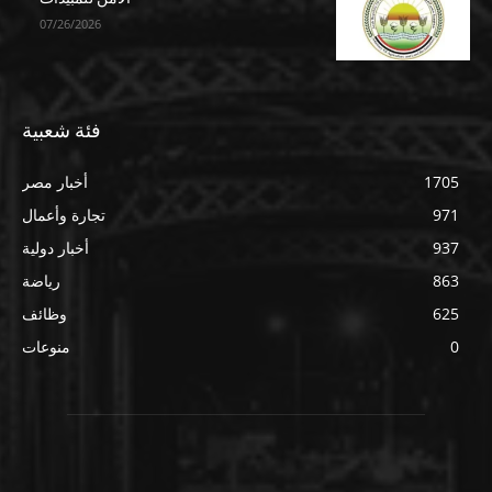
07/26/2026
فئة شعبية
1705
أخبار مصر
971
تجارة وأعمال
937
أخبار دولية
863
رياضة
625
وظائف
0
منوعات