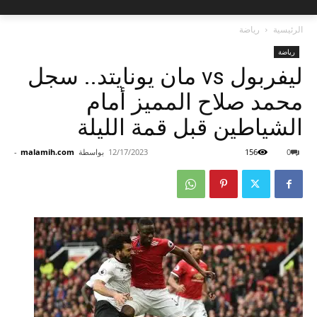
الرئيسية
رياضة
رياضة
ليفربول vs مان يونايتد.. سجل
محمد صلاح المميز أمام
الشياطين قبل قمة الليلة
0
156
12/17/2023
بواسطة
malamih.com
-