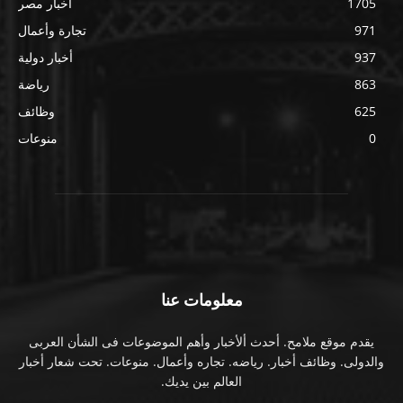
1705
أخبار مصر
971
تجارة وأعمال
937
أخبار دولية
863
رياضة
625
وظائف
0
منوعات
معلومات عنا
يقدم موقع ملامح. أحدث ألأخبار وأهم الموضوعات فى الشأن العربى
والدولى. وظائف أخبار. رياضه. تجاره وأعمال. منوعات. تحت شعار أخبار
العالم بين يديك.