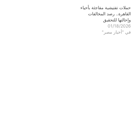
حملات تفتيشية مفاجئة بأحياء
القاهرة.. رصد المخالفات
وإحالتها للتحقيق
01/18/2026
في "أخبار مصر"