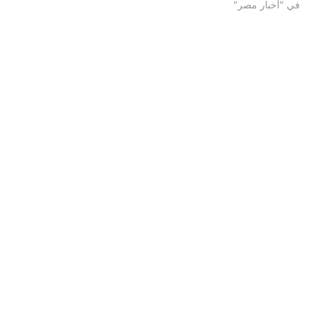
في "أخبار مصر"