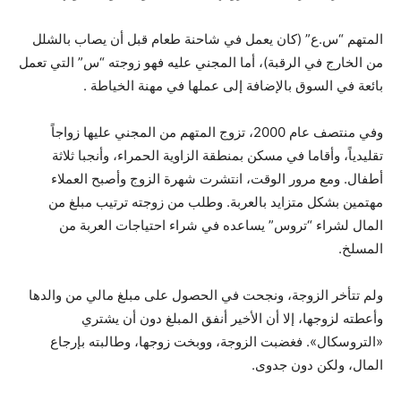
المتهم “س.ع” (كان يعمل في شاحنة طعام قبل أن يصاب بالشلل
من الخارج في الرقبة)، أما المجني عليه فهو زوجته “س” التي تعمل
بائعة في السوق بالإضافة إلى عملها في مهنة الخياطة .
وفي منتصف عام 2000، تزوج المتهم من المجني عليها زواجاً
تقليدياً، وأقاما في مسكن بمنطقة الزاوية الحمراء، وأنجبا ثلاثة
أطفال. ومع مرور الوقت، انتشرت شهرة الزوج وأصبح العملاء
مهتمين بشكل متزايد بالعربة. وطلب من زوجته ترتيب مبلغ من
المال لشراء “تروس” يساعده في شراء احتياجات العربة من
المسلخ.
ولم تتأخر الزوجة، ونجحت في الحصول على مبلغ مالي من والدها
وأعطته لزوجها، إلا أن الأخير أنفق المبلغ دون أن يشتري
«التروسكال». فغضبت الزوجة، ووبخت زوجها، وطالبته بإرجاع
المال، ولكن دون جدوى.