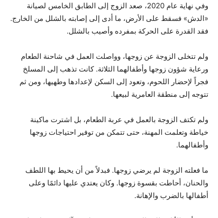
وفي نهاية عام 2020، صعد الزوج إلى الطابق الخامس لصيانة
«الدش» فسقط على الأرض، ما أدى إلى إصابته بالشلل من الخارج.
فقد القدرة على الحركة بمفرده وأصيب بالشلل.
ولم تتخلى الزوجة عن زوجها، وواصلت العمل في شاحنة الطعام
ورعاية شؤون زوجها وأطفالهما الثلاثة. كانت تذهب إلى المسلخ
فجراً لإحضار اللحوم، وتعود إلى السكن لإعدادها وطهيها، ومن ثم
تتوجه إلى منطقة العامرية لبيعها.
ولم تكتف الزوجة بالعمل في عربة الطعام، بل اشترت ماكينة
خياطة وتعلمت المهنة، حتى تتمكن من توفير احتياجات زوجها
وأطفالهما.
ما فعلته الزوجة لم يرضي زوجها. فبدلاً من أن يحيط بها اللطف
والحنان، أحاطت بقسوة زوجها. وكان يعتدي عليها دائمًا وعلى
أطفالها بالضرب والإهانة.