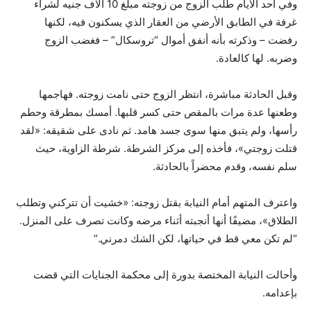
وفي أحد الأيام طلب الزوج من زوجته مبلغ 10 آلاف جنيه لشراء
غرفة في الطابق الأرضي من العقار الذي يسكنون فيه، لكنها
رفضت – وذكرته بأنه أنفق أموال “تروسكال” – فغضب الزوج
وضربه. لها كالعادة.
وقبل الحادثة مباشرة، انتظر الزوج حتى نامت زوجته. فهاجمها
وطعنها عدة مرات بالمقص حتى كسر قلبها. أمسك بمطرقة وحطم
رأسها، ولم يتبق منها سوى جسد هامد. ثم نادى على شقيقه: «لقد
قتلت زوجتي»، فأخذه إلى مركز الشرطة. شرطة الزاوية، حيث
سلم نفسه، وقدم محضراً بالحادثة.
واعترف المتهم أمام النيابة بقتل زوجته: «خشيت أن تتركني وتطلب
الطلاق»، مضيفًا أنها أنجبته أثناء مرضه وكانت تصرف على المنزل.
“لم تكن معي قط في حياتها، لكن الشك دمرني.”
وأحالت النيابة المختصة بدورة إلى محكمة الجنايات التي قضت
بإعدامه.