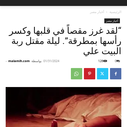
الرئيسية
أخبار مصر
أخبار مصر
“لقد غرز مقصاً في قلبها وكسر
رأسها بمطرقة”. ليلة مقتل ربة
البيت علي
0
128
01/31/2024
بواسطة
malamih.com
-