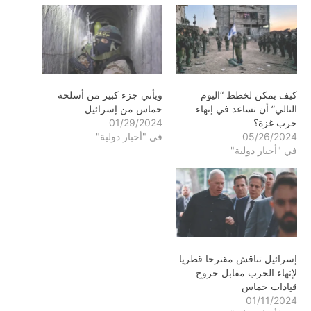
كيف يمكن لخطط “اليوم
ويأتي جزء كبير من أسلحة
التالي” أن تساعد في إنهاء
حماس من إسرائيل
حرب غزة؟
01/29/2024
05/26/2024
في "أخبار دولية"
في "أخبار دولية"
إسرائيل تناقش مقترحا قطريا
لإنهاء الحرب مقابل خروج
قيادات حماس
01/11/2024