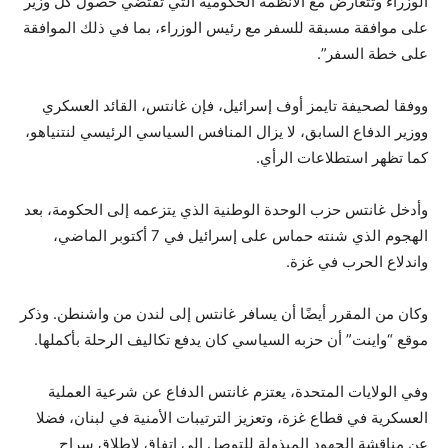
الوزراء وتتعارض مع الأنظمة الحكومية التي تقتضي حصول كل وزير
على موافقة مسبقة للسفر مع رئيس الوزراء، بما في ذلك الموافقة
على خطة السفر”.
ووفقا لصحيفة تايمز أوف إسرائيل، فإن غانتس، القائد العسكري
ووزير الدفاع السابق، لا يزال المنافس السياسي الرئيسي لنتنياهو،
كما تظهر استطلاعات الرأي.
وأدخل غانتس حزب الوحدة الوطنية الذي يتزعمه إلى الحكومة، بعد
الهجوم الذي شنته حماس على إسرائيل في 7 أكتوبر الماضي،
واندلاع الحرب في غزة.
وكان من المقرر أيضًا أن يسافر غانتس إلى لندن من واشنطن. وذكر
موقع “واينت” أن حزبه السياسي كان يدفع تكاليف الرحلة بأكملها.
وفي الولايات المتحدة، يعتزم غانتس الدفاع عن شرعية العملية
العسكرية في قطاع غزة، وتعزيز الترتيبات الأمنية في لبنان، فضلا
عن مناقشة الجهود المبذولة للتوصل إلى اتفاق لإطلاق سراح