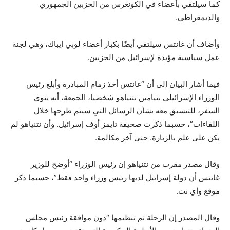
كما سيلتقي بأعضاء في الكونغرس من الحزبين الجمهوري
والديمقراطي.
وأضاف أن غانتس سيلتقي أيضًا بكبار أعضاء لوبي إيباك، وهي لجنة
عمل سياسية مؤيدة لإسرائيل من الحزبين.
فيما أشار البيان إلى أن “غانتس أخذ زمام المبادرة وأبلغ رئيس
الوزراء الإسرائيلي بنيامين نتنياهو شخصيا، الجمعة، أنه ينوي
السفر، للتنسيق معه بشأن الرسائل التي سيتم طرحها خلال
اللقاءات”، حسبما ذكرت صحيفة تايمز أوف إسرائيل. وأن نتنياهو لم
يكن على علم بالزيارة. حتى آخر مكالمة.
وقال مصدر مقرب من نتنياهو إن رئيس الوزراء “أوضح للوزير
غانتس أن دولة إسرائيل لديها رئيس وزراء واحد فقط”، حسبما ذكر
موقع واي نت.
وقال المصدر إن الرحلة تم تنظيمها “دون موافقة رئيس مجلس