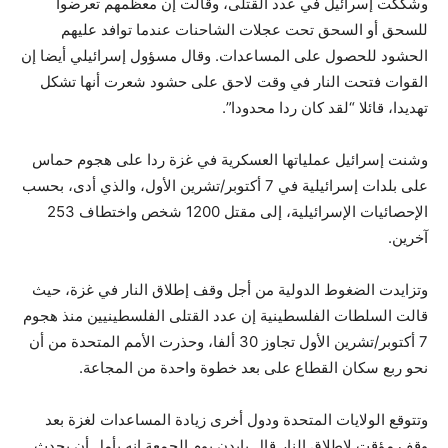
وشككت إسرائيل في عدد القتلى، وقالت إن معظمهم تعرضوا
للسحق أو السحق تحت عجلات الشاحنات عندما توافد عليهم
الحشود للحصول على المساعدات. وقال مسؤول إسرائيلي أيضا إن
القوات فتحت النار في وقت لاحق على حشود شعرت أنها تشكل
تهديدا، قائلا “لقد كان ردا محدودا”.
وشنت إسرائيل عملياتها العسكرية في غزة ردا على هجوم حماس
على بلدات إسرائيلية في 7 أكتوبر/تشرين الأول، والذي أدى، بحسب
الإحصائيات الإسرائيلية، إلى مقتل 1200 شخص واختطاف 253
آخرين.
وتزايدت الضغوط الدولية من أجل وقف إطلاق النار في غزة، حيث
قالت السلطات الفلسطينية إن عدد القتلى الفلسطينيين منذ هجوم
7 أكتوبر/تشرين الأول تجاوز 30 ألفا، وحذرت الأمم المتحدة من أن
نحو ربع سكان القطاع على بعد خطوة واحدة من المجاعة.
وتتوقع الولايات المتحدة ودول أخرى زيادة المساعدات لغزة بعد
وقف مؤقت لإطلاق النار قال بايدن يوم الجمعة إنه يأمل أن يحدث