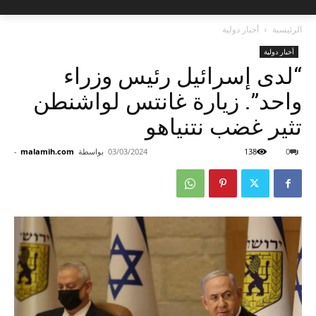
الرئيسية
أخبار دولية
أخبار دولية
“لدى إسرائيل رئيس وزراء
واحد”. زيارة غانتس لواشنطن
تثير غضب نتنياهو
0
138
03/03/2024
بواسطة
malamih.com
-