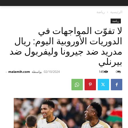
الرئيسية
رياضة
رياضة
لا تفوّت المواجهات في
الدوريات الأوروبية اليوم: ريال
مدريد ضد جيرونا وليفربول ضد
بيرنلي
0
145
02/10/2024
بواسطة
malamih.com
-