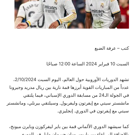
كتب – عرفة الضبع
السبت 10 فبراير 2024 الساعة 12:00 صباحًا
تشهد الدوريات الأوروبية حول العالم، اليوم السبت 2/10/2024،
عدداً من المباريات القوية أبرزها قمة نارية بين ريال مدريد وجيرونا
في الجولة الـ24 من مسابقة الدوري الإسباني، فيما يلتقي
مانشستر سيتي مع إيفرتون وليفربول. وسيلتقي بيرنلي، ومانشستر
سيتي مع إيفرتون في الدوري. إنجليزي.
كما سيشهد الدوري الألماني قمة بين باير ليفركوزن وبايرن ميونخ،
بالإضافة إلى لقاء بين باريس سان جيرمان وليل في الدوري