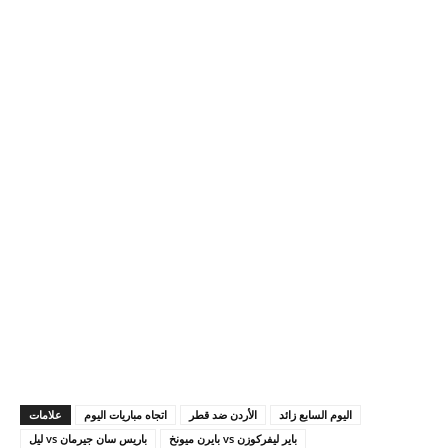
اليوم السابع زائد
الأردن ضد قطر
اتجاه مباريات اليوم
علامات
باير ليفركوزن vs بايرن ميونخ
باريس سان جيرمان vs ليل