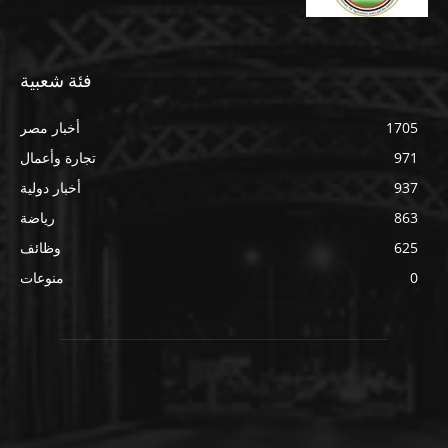
فئة شعبية
1705
أخبار مصر
971
تجارة وأعمال
937
أخبار دولية
863
رياضة
625
وظائف
0
منوعات