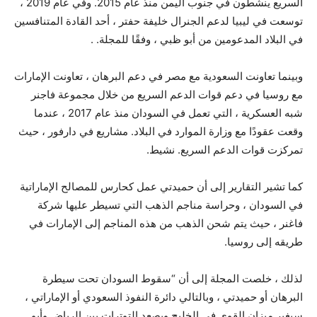
السريع ينشطون في جنوب اليمن منذ عام 2015. وفي عام 2019 ،
توسعت في ليبيا لدعم الجنرال خليفة حفتر ، أحد القادة المتنافسين
في البلاد المدعومين من أبو ظبي ، وفقًا للمجلة. .
وبينما تعاونت السعودية مع مصر في دعم البرهان ، تعاونت الإمارات
مع روسيا في دعم قوات الدعم السريع من خلال مجموعة فاجنر
شبه العسكرية ، التي تعمل في السودان منذ عام 2017 ، عندما
وقعت عقودًا مع وزارة الموارد في البلاد. مشاريع في دارفور ، حيث
تمركزت قوات الدعم السريع. نشيط.
كما تشير التقارير إلى أن حميدتي عمل كحارس للمصالح الإماراتية
في السودان ، وحراسة مناجم الذهب التي تسيطر عليها شركة
فاغنر ، حيث يتم شحن الذهب من هذه المناجم إلى الإمارات في
طريقه إلى روسيا.
لذلك ، خلصت المجلة إلى أن “سقوط السودان تحت سيطرة
البرهان أو حميدتي ، وبالتالي دائرة النفوذ السعودي أو الإماراتي ،
سيغير ميزان القوى في الخليج ويصعد التوترات بين الرياض وأبو