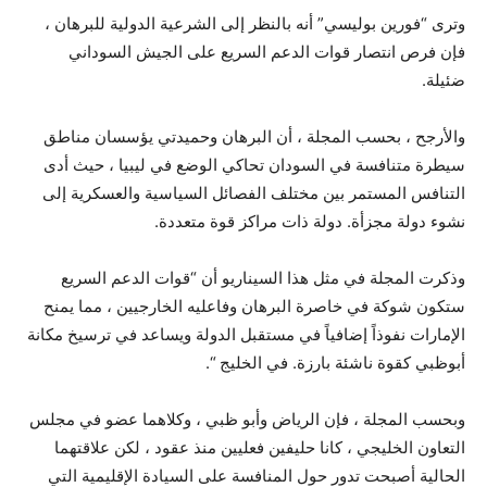
وترى “فورين بوليسي” أنه بالنظر إلى الشرعية الدولية للبرهان ،
فإن فرص انتصار قوات الدعم السريع على الجيش السوداني
ضئيلة.
والأرجح ، بحسب المجلة ، أن البرهان وحميدتي يؤسسان مناطق
سيطرة متنافسة في السودان تحاكي الوضع في ليبيا ، حيث أدى
التنافس المستمر بين مختلف الفصائل السياسية والعسكرية إلى
نشوء دولة مجزأة. دولة ذات مراكز قوة متعددة.
وذكرت المجلة في مثل هذا السيناريو أن “قوات الدعم السريع
ستكون شوكة في خاصرة البرهان وفاعليه الخارجيين ، مما يمنح
الإمارات نفوذاً إضافياً في مستقبل الدولة ويساعد في ترسيخ مكانة
أبوظبي كقوة ناشئة بارزة. في الخليج “.
وبحسب المجلة ، فإن الرياض وأبو ظبي ، وكلاهما عضو في مجلس
التعاون الخليجي ، كانا حليفين فعليين منذ عقود ، لكن علاقتهما
الحالية أصبحت تدور حول المنافسة على السيادة الإقليمية التي