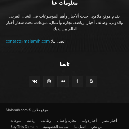
معلومات عنا
يقدم موقع ملامح. أحدث ألأخبار وأهم الموضوعات فى الشأن العربى
والدولى. وظائف أخبار. رياضه. تجاره وأعمال. منوعات. تحت شعار أخبار
العالم بين يديك.
اتصل بنا:
contact@malamih.com
تابعنا
موقع ملامح © Malamih.com
أخبار مصر
أخبار دولية
تجارة وأعمال
وظائف
رياضة
منوعات
من نحن
اتصل بنا
سياسة الخصوصية
Buy This Domain