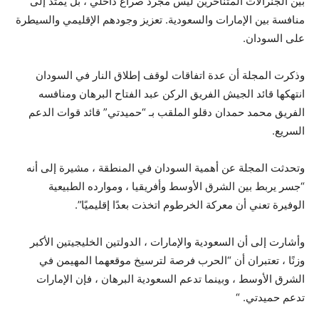
بين الجنرالات المتناحرين ليس مجرد صراع داخلي ، بل يمتد إلى
منافسة بين الإمارات والسعودية. تعزيز وجودهم الإقليمي والسيطرة
على السودان.
وذكرت المجلة أن عدة اتفاقات لوقف إطلاق النار في السودان
انتهكها قائد الجيش الفريق الركن عبد الفتاح البرهان ومنافسه
الفريق محمد حمدان دقلو الملقب بـ “حميدتي” قائد قوات الدعم
السريع.
وتحدثت المجلة عن أهمية السودان في المنطقة ، مشيرة إلى أنه
“جسر يربط بين الشرق الأوسط وأفريقيا ، وموارده الطبيعية
الوفيرة تعني أن معركة الخرطوم اتخذت بعدًا إقليميًا”.
وأشارت إلى أن السعودية والإمارات ، الدولتين الخليجيتين الأكبر
وزنًا ، تعتبران أن “الحرب فرصة لترسيخ موقعهما المهيمن في
الشرق الأوسط ، وبينما تدعم السعودية البرهان ، فإن الإمارات
تدعم حميدتي. “