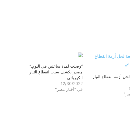
“وصلت لمدة ساعتين في اليوم.”
مصدر يكشف سبب انقطاع التيار
ل أزمة انقطاع التيار
الكهربائي
12/30/2022
في "أخبار مصر"
صر"