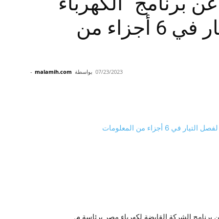
عن برنامج “الكهرباء
القابضة” لفصل التيار في 6 أجزاء من
07/23/2023
بواسطة
malamih.com
-
ن برنامج الشركة القابضة لكهرباء مصر برئاسة م.