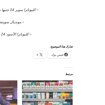
– كليوباترا سوبر 24 جنيها مونديال (أحمر / أزرق / فضي) 24 جنيها.
– مونديال سويتش (من
– كليوباترا الأسود 24 جنيهًا ، وماتوسيان سوبر 24 جنيهًا.
شارك هذا الموضوع:
فيس بوك
X
مرتبط