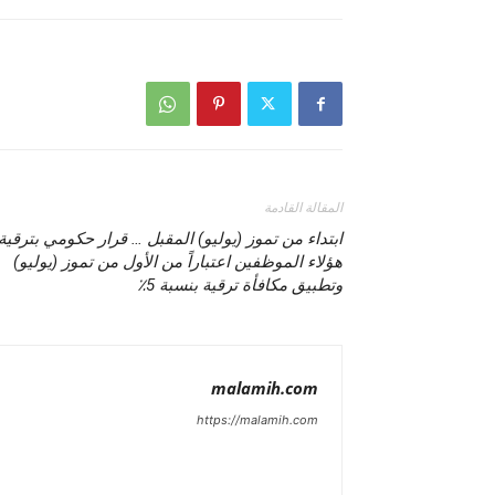
المقالة القادمة
ابتداء من تموز (يوليو) المقبل … قرار حكومي بترقية
هؤلاء الموظفين اعتباراً من الأول من تموز (يوليو)
وتطبيق مكافأة ترقية بنسبة 5٪
malamih.com
https://malamih.com