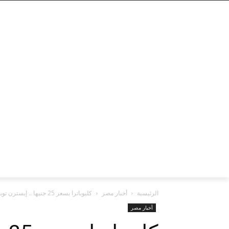
الرئيسية
أخبار مصر
كليوباترا بسعر 25 جنيها .. إيسترن توباكو تعلن عن الأسعار الرسمية للسجائر
أخبار مصر