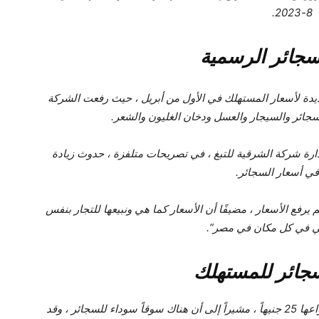
8-2023.
سجائر الرسمية
يدة لأسعار المستهلك في الأول من أبريل ، حيث رفعت الشركة
سجائر والسيجار والعسل ودخان الغليون والشعر.
رة شركة الشرقية للتبغ ، في تصريحات متلفزة ، حدوث زيادة
في أسعار السجائر.
رفع الأسعار ، مضيفًا أن الأسعار كما هي ونبيعها للتجار بنفس
ي في كل مكان في مصر”.
سجائر للمستهلك
وأوضح أمان أن سعر علبة سجائر كليوباترا بكافة أنواعها 25 جنيهاً ، مشيراً إلى أن هناك سوقاً سوداء للسجائر ، وقد