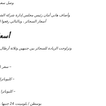
وصل سعر العلب
وأضاف هاني أمان رئيس مجلس إدارة شركة الشرقية
أسعار السجائر ، وبالتالي رفعوا 
أسعا
وتراوحت الزيادة للسجائر بين جنيهين وثلاثة أرطال ل
– سعر (المربع 0
– كليوباترا كي
– كليوباترا سو
بوسطن / بلومينت 24 جنيها ، كليوباترا بوكس ​​(ابيض / الوان) 24 جنيها.