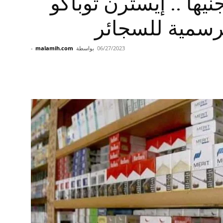
يوباترا بسعر 25 جنيها .. إيسترن توباكو
لرسمية للسجائر
06/27/2023
بواسطة
malamih.com
-