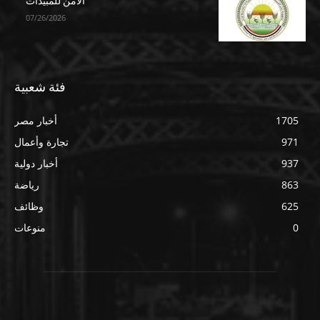
الآمن للمبيدات
07/26/2026
فئة شعبية
1705
أخبار مصر
971
تجارة وأعمال
937
أخبار دولية
863
رياضة
625
وظائف
0
منوعات