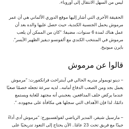
ليس من السهل الانتقال إلى أوروبا».
الحقيقة الأخرى التي أشار إليها موقع الدوري الألماني هي أن عمر
مرموش يحمل الجنسية الكندية، حيث حصل عليها والده بعد أن
عمل هناك لمدة 6 سنوات، مضيفا: “كان من الممكن أن يلعب
مرموش في المنتخب الكندي مع ألفونسو ديفيز الظهير الأيسر”.
بايرن ميونيخ.
قالوا عن مرموش
– دينو توبمولر مدربه الحالي في آينتراخت فرانكفورت: “مرموش
يعمل بجد ومن الصعب الدفاع أمامه.. لديه سرعة تجعله خصمًا صعبًا
عندما يركض خلف المدافعين. يعجبني أنه مجتهد للغاية ويستمع
دائمًا، لذا فإن الأهداف التي سجلها هي مكافأة على مجهوده. “.
– مارسيل شيفر، المدير الرياضي لفولفسبورج: “مرموش أدى أداءً
جيدًا مع فريق تحت 23 عامًا.. الآن يحتاج إلى التعود تدريجيًا على