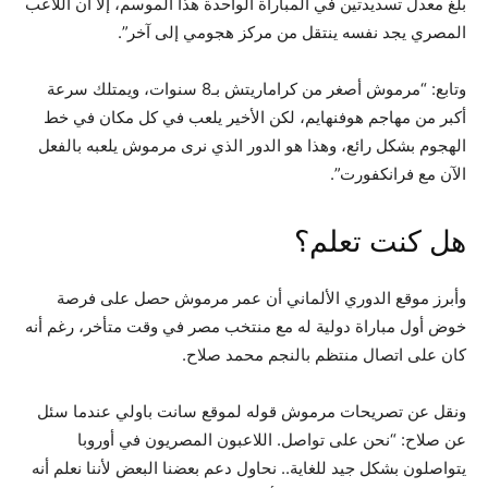
بلغ معدل تسديدتين في المباراة الواحدة هذا الموسم، إلا أن اللاعب
المصري يجد نفسه ينتقل من مركز هجومي إلى آخر”.
وتابع: “مرموش أصغر من كراماريتش بـ8 سنوات، ويمتلك سرعة
أكبر من مهاجم هوفنهايم، لكن الأخير يلعب في كل مكان في خط
الهجوم بشكل رائع، وهذا هو الدور الذي نرى مرموش يلعبه بالفعل
الآن مع فرانكفورت”.
هل كنت تعلم؟
وأبرز موقع الدوري الألماني أن عمر مرموش حصل على فرصة
خوض أول مباراة دولية له مع منتخب مصر في وقت متأخر، رغم أنه
كان على اتصال منتظم بالنجم محمد صلاح.
ونقل عن تصريحات مرموش قوله لموقع سانت باولي عندما سئل
عن صلاح: “نحن على تواصل. اللاعبون المصريون في أوروبا
يتواصلون بشكل جيد للغاية.. نحاول دعم بعضنا البعض لأننا نعلم أنه