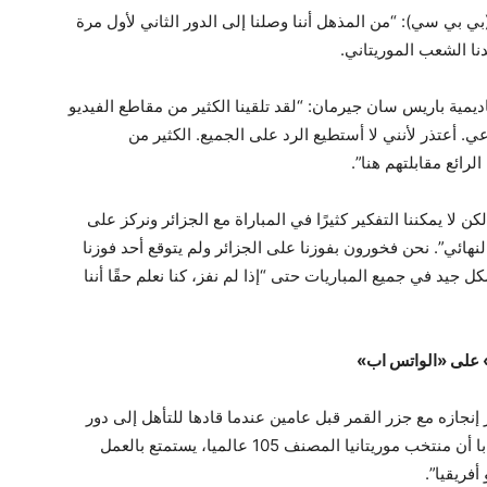
 (بي بي سي): “من المذهل أننا وصلنا إلى الدور الثاني لأول مرة
دنا الشعب الموريتاني.
مية باريس سان جيرمان: “لقد تلقينا الكثير من مقاطع الفيديو
ي. أعتذر لأنني لا أستطيع الرد على الجميع. الكثير من
رائع مقابلتهم هنا”.
كن لا يمكننا التفكير كثيرًا في المباراة مع الجزائر ونركز على
لنهائي”. نحن فخورون بفوزنا على الجزائر ولم يتوقع أحد فوزنا
شكل جيد في جميع المباريات حتى “إذا لم نفز، كنا نعلم حقًا أننا
ة» على «الواتس اب»
 إنجازه مع جزر القمر قبل عامين عندما قادها للتأهل إلى دور
الـ16 في كأس الأمم للمرة الأولى في تاريخها. وأكد با أن منتخب موريتانيا المصنف 105 عالميا، يستمتع بالعمل
فريقيا”.