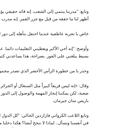
وتابع: “مدربنا ينتمي إلى الشعب. إنه قائد حقيقي يؤ
أظهر لنا ما حققه من قبل مع جزر القمر. إنه مدرب را
خاض با تجربة عاطفية عندما احتفل بتأهله إلى دور الـ16 بحضور شقيقه وزميله الحاج ب
وأوضح: “إنه أخي الأكبر ويعطيني التعليمات دائما.
بسيط يبلغني على الفور. بصراحة، هذا يساعدني كثي
وحذر با من خطورة الرأس الأخضر الذي تصدر مجم
وقال: «إنه ليس فريقاً كبيراً مثل السنغال أو الجزا
صعبة، لكن يمكننا إنجاز المهمة والوصول إلى الدور ر
باريس سان جيرمان.
وتابع اللاعب الكرواتي فارازدين الحالي: “كل الدول
في أنفسنا ونسأل.. لماذا لا ننجح أيضا؟ هكذا دخلنا