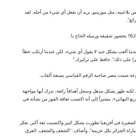
من بلاعبيه، مثل مورينيو. نريد أن نفعل أي شيء من أجله. لقد
ئع”.
ا.
 عندما ألعب بشكل جيد لا يقول أي شيء، لكن عندما أرتكب خطأ
را على ذلك”. حافظ على تركيزك.”
وعة ضمت مصر صاحبة الرقم القياسي بسبعة ألقاب.
ئر، لكنه ظهر بشكل مذهل وسجل أهدافاً رائعة، ندرك أنها مواجهة
بع النهائي»، مشيراً إلى أنه اكتسب ثقافة الفوز من نشأته في
 الصغيرة في أفريقيا تطورت بشكل كبير واكتسبت ثقة أكبر. نفكر
 مباراة الجزائر بكل عزيمة”. وأضاف: “الشغف والشغف. الفرق