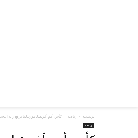
الرئيسية
رياضة
كأس أمم أفريقيا: موريتانيا ترفع راية التحدي
رياضة