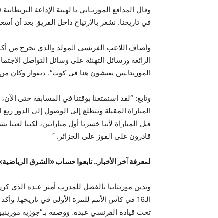
وقال المدافع الموريتاني با لهيئة الإذاعة البريطانية
في تاريخنا. نشعر بالارتياح داخل الفريق بعد أن أسع
وأضاف اللاعب الفرنسي المولد والذي تخرج من أكادي
الرائعة ورسائل التهنئة على وسائل التواصل الاجتماع
الموريتانيين يعيشون هنا في كوت”. ديفوار وكان من ال
وتابع: “لقد استمتعنا بوقتنا في المسابقة حتى الآن، ل
المباراة المقبلة ونتطلع إلى الوصول إلى الدور ربع ا
قبل المباراة لأننا خسرنا أول مباراتين، لكننا لعبنا ب
قادرون على الفوز على الجزائر. “
لمعرفة آخر الأخبار.. تابعوا حساب «الشرق الرياضي
وتدين موريتانيا بالفضل للمدرب أمير عبده الذي كرر
تحت قيادة الفرنسي عبده، ووصفه بـ”جوزيه مورينيو أ