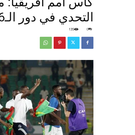
كأس أمم أفريقيا: مو
التحدي في دور الـ16
135
0