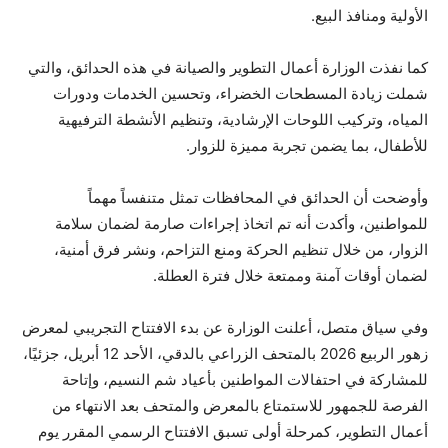
الأولية ومنافذ البيع.
كما نفذت الوزارة أعمال التطوير والصيانة في هذه الحدائق، والتي
شملت زيادة المسطحات الخضراء، وتحسين الخدمات ودورات
المياه، وتركيب اللوحات الإرشادية، وتنظيم الأنشطة الترفيهية
للأطفال، بما يضمن تجربة مميزة للزوار.
وأوضحت أن الحدائق في المحافظات تمثل متنفساً مهماً
للمواطنين، وأكدت أنه تم اتخاذ إجراءات صارمة لضمان سلامة
الزوار، من خلال تنظيم الحركة ومنع التزاحم، ونشر فرق أمنية،
لضمان أوقات آمنة وممتعة خلال فترة العطلة.
وفي سياق متصل، أعلنت الوزارة عن بدء الافتتاح التجريبي لمعرض
زهور الربيع 2026 بالمتحف الزراعي بالدقي، الأحد 12 أبريل، جزئيًا،
للمشاركة في احتفالات المواطنين بأعياد شم النسيم، وإتاحة
الفرصة للجمهور للاستمتاع بالمعرض والمتحف بعد الانتهاء من
أعمال التطوير، كمرحلة أولى تسبق الافتتاح الرسمي المقرر يوم