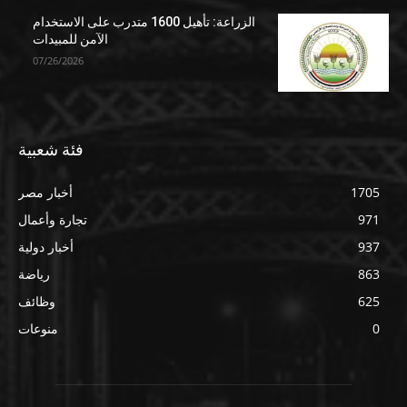
الزراعة: تأهيل 1600 متدرب على الاستخدام
الآمن للمبيدات
07/26/2026
فئة شعبية
1705
أخبار مصر
971
تجارة وأعمال
937
أخبار دولية
863
رياضة
625
وظائف
0
منوعات