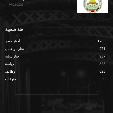
07/26/2026
فئة شعبية
1705
أخبار مصر
971
تجارة وأعمال
937
أخبار دولية
863
رياضة
625
وظائف
0
منوعات