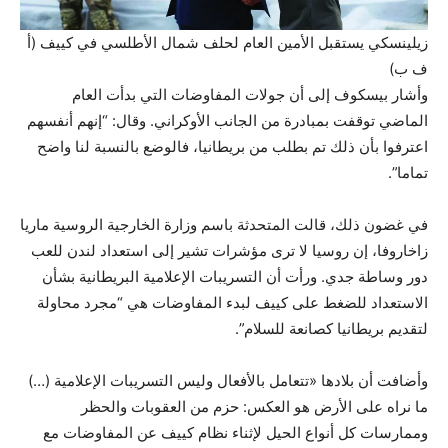
زيلينسكي يستقبل الأمين العام لحلف شمال الأطلسي في كييف (أ
ف ب)
وأشار بيسكوف إلى أن جولات المفاوضات التي بدأت العام
الماضي توقفت بمبادرة من الجانب الأوكراني. وقال: “إنهم أنفسهم
اعترفوا بأن ذلك تم بطلب من بريطانيا، فالوضع بالنسبة لنا واضح
تماما”.
في غضون ذلك، قالت المتحدثة باسم وزارة الخارجية الروسية ماريا
زاخاروفا، إن روسيا لا ترى مؤشرات تشير إلى استعداد لندن للعب
دور وساطة جدي. ورأت أن التسريبات الإعلامية البريطانية بشأن
الاستعداد للضغط على كييف لبدء المفاوضات هي “مجرد محاولة
لتقديم بريطانيا كصانعة للسلام”.
وأضافت أن بلادها «تتعامل بالأفعال وليس التسريبات الإعلامية (…)
ما نراه على الأرض هو العكس: حزم من العقوبات والحظر
وممارسات كل أنواع الحيل لإثناء نظام كييف عن المفاوضات مع