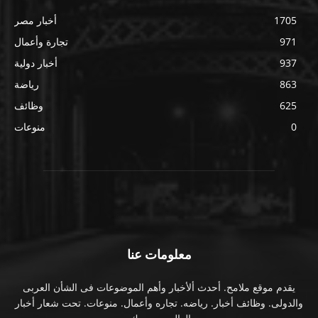
1705
أخبار مصر
971
تجارة وأعمال
937
أخبار دولية
863
رياضة
625
وظائف
0
منوعات
معلومات عنا
يقدم موقع ملامح. أحدث ألأخبار وأهم الموضوعات فى الشأن العربى
والدولى. وظائف أخبار. رياضه. تجاره وأعمال. منوعات. تحت شعار أخبار