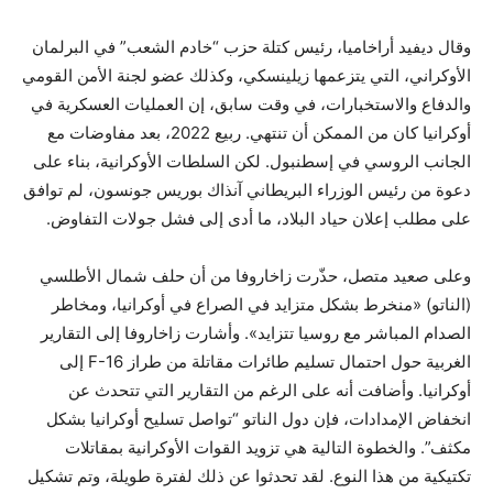
وقال ديفيد أراخاميا، رئيس كتلة حزب “خادم الشعب” في البرلمان
الأوكراني، التي يتزعمها زيلينسكي، وكذلك عضو لجنة الأمن القومي
والدفاع والاستخبارات، في وقت سابق، إن العمليات العسكرية في
أوكرانيا كان من الممكن أن تنتهي. ربيع 2022، بعد مفاوضات مع
الجانب الروسي في إسطنبول. لكن السلطات الأوكرانية، بناء على
دعوة من رئيس الوزراء البريطاني آنذاك بوريس جونسون، لم توافق
على مطلب إعلان حياد البلاد، ما أدى إلى فشل جولات التفاوض.
وعلى صعيد متصل، حذّرت زاخاروفا من أن حلف شمال الأطلسي
(الناتو) «منخرط بشكل متزايد في الصراع في أوكرانيا، ومخاطر
الصدام المباشر مع روسيا تتزايد». وأشارت زاخاروفا إلى التقارير
الغربية حول احتمال تسليم طائرات مقاتلة من طراز F-16 إلى
أوكرانيا. وأضافت أنه على الرغم من التقارير التي تتحدث عن
انخفاض الإمدادات، فإن دول الناتو “تواصل تسليح أوكرانيا بشكل
مكثف”. والخطوة التالية هي تزويد القوات الأوكرانية بمقاتلات
تكتيكية من هذا النوع. لقد تحدثوا عن ذلك لفترة طويلة، وتم تشكيل