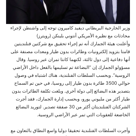
وزير الخارجية البريطاني ديفيد كاميرون توجه إلى واشنطن لإجراء
محادثات مع نظيره الأمريكي أنتوني بلينكن (رويترز)
وأعلنت هيئة الجمارك أنه تم إجراء تحقيق مع شركتين فنلنديتين
قامتا بتزويد إلكترونيات وطائرات بدون طيار ومعدات مصنفة على
أنها دفاعية إلى دول ثالثة، لكنهما كانتا تمران عبر روسيا. وقال
مسؤولو الجمارك إن “البضاعة تم تسليمها بالفعل داخل الأراضي
الروسية”. وبحسب السلطات الفنلندية، هناك اشتباه في وصول
حوالي 3500 طائرة بدون طيار إلى روسيا، في حين تم السماح
بتصدير هذه البضائع إلى دولة أخرى. وبلغت تكلفة الطائرات بدون
طيار أكثر من مليوني يورو، وبحسب إدارة الجمارك، فقد أجرت
الشركتان الفنلنديتان أكثر من 30 صفقة تصدير. لتوريد البضائع
الخاضعة للعقوبات التي تمر عبر الأراضي الروسية.
وأجرت السلطات الفنلندية تحقيقا دوليا واسع النطاق بالتعاون مع