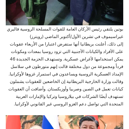
بوتين يلتقي رئيس الأركان العامة للقوات المسلحة الروسية فاليري
غيراسيموف في تشرين الأول/أكتوبر الماضي (رويترز)
إلى ذلك، أعلنت بريطانيا أنها ستفرض اعتبارا من الأربعاء عقوبات
على الأفراد والكيانات الأجنبية التي تزود روسيا بمعدات ومكونات
يمكن استخدامها لأغراض عسكرية. وتستهدف الحزمة الجديدة 46
فرداً ومجموعة من دول مختلفة قالت إنهم متورطون في سلاسل
الإمداد العسكرية الروسية ويساعدون في استمرار غزوها لأوكرانيا.
وقالت وزارة الخارجية البريطانية إن الخاضعين للعقوبات يشملون
كيانات تعمل في الصين وصربيا وأوزبكستان. وأضافت أن العقوبات
تستهدف أيضًا الشركات في بيلاروسيا وتركيا والإمارات العربية
المتحدة التي تواصل دعم الغزو الروسي غير القانوني لأوكرانيا.