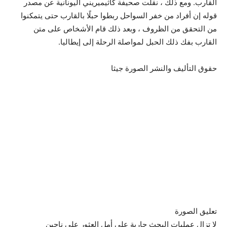
القارب. ومع ذلك ، نقلت صحيفة كاثيميريني اليونانية عن مصدر
قوله إن أفراد من خفر السواحل ربطوا حبلًا بالقارب حتى يتمكنوا
من التحقق من الظروف ، وبعد ذلك قام الأشخاص على متن
القارب بفك ذلك الحبل لمواصلة الرحلة إلى إيطاليا.
حقوق التأليف والنشر الصورة
جيثا
تعليق الصورة
لا تزال عمليات البحث جارية على أمل العثور على ناجين