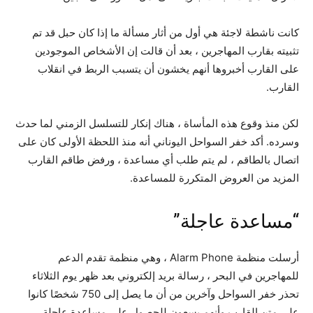
كانت ناشطة لاجئة هي أول من أثار مسألة ما إذا كان حبل قد تم
تثبيته بقارب المهاجرين ، بعد أن قالت إن الأشخاص الموجودين
على القارب أخبروها أنهم يخشون أن يتسبب الربط في انقلاب
القارب.
لكن منذ وقوع هذه المأساة ، هناك إنكار للتسلسل الزمني لما حدث
وسرده. أكد خفر السواحل اليوناني أنه منذ اللحظة الأولى كان على
اتصال بالطاقم ، لم يتم طلب أي مساعدة ، ورفض طاقم القارب
المزيد من العروض المتكررة للمساعدة.
“مساعدة عاجلة”
أرسلت منظمة Alarm Phone ، وهي منظمة تقدم الدعم
للمهاجرين في البحر ، رسالة بريد إلكتروني بعد ظهر يوم الثلاثاء
تحذر خفر السواحل وآخرين من أن ما يصل إلى 750 شخصًا كانوا
على متن القارب وأنهم يسعون للحصول على مساعدة عاجلة.