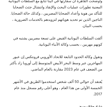
وأوضحت القاهرة أن سفارتها في أثينا تتابع مع السلطات اليونانية
المعنية تطورات عمليات البحث والإنقاذ وانتشال جثث الضحايا
للتأكد من هوية وأعداد الضحايا المصريين ، وكذلك حالة الضحايا.
الناجين الذين تم تحديد هوياتهم لتزويدهم بالخدمات الضرورية ،
بحسب البيان.
ألقت السلطات اليونانية القبض على تسعة مصريين يشتبه في
كونهم مهربين ، بحسب وكالة الأنباء اليونانية.
وتقول وكالة الحدود التابعة للاتحاد الأوروبي فرونتكس إن عبور
المهاجرين عبر وسط البحر الأبيض المتوسط ​​إلى أوروبا زاد بأكثر
من الضعف في عام 2023 مقارنة بالعام الماضي.
يُعتقد أن حوالي 50 ألف شخص استخدموا الطريق في الأشهر
الخمسة الأولى من هذا العام ، وهو أعلى رقم مسجل منذ عام
2017.
شارك هذا الموضوع: