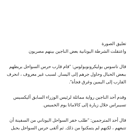
تعليق الصورة
واعتقلت الشرطة اليونانية بعض الناجين بينهم مصريون
قال تاسوس بوليكرونوبولوس: “قام قارب حرس السواحل بربطهم
ببعض الحبال وحاول جرهم إلى اليسار. لسبب غير معروف ، انحرف
القارب إلى اليمين وغرق فجأة”.
وقدم أحد الناجين رواية مماثلة لرئيس الوزراء السابق أليكسيس
تسيبراس خلال زيارة إلى كالاماتا يوم الخميس.
قال أحد المترجمين: “طلب خفر السواحل اليوناني من السفينة أن
تتبعهم ، لكنهم لم يتمكنوا من ذلك. ثم ألقى حرس السواحل بحبل