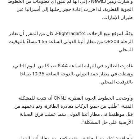
وأشارت زهير لـ7News إلى أنها لم تتلق أي معلومات من الخطوط
الجوية القطرية، لذا قررت إعادة حجز رحلتها إلى أستراليا عبر
طيران الإمارات.
وفقًا لموقع تتبع الرحلات Flightradar24، كان من المقرر أن تغادر
الرحلة QR204 من مطار أثينا الدولي الساعة 1:55 مساءً بالتوقيت
المحلي.
غادرت الطائرة في النهاية الساعة 6:44 صباحًا من اليوم التالي،
وهبطت في مطار حمد الدولي بالدوحة الساعة 10:35 صباحًا
بالتوقيت المحلي.
وأوضحت الخطوط الجوية القطرية لـCNN أنه نتيجة للمشكلة
الفنية، “طُلب من جميع الركاب مغادرة الطائرة، وتم دعمهم من
قبل موظفينا في مطار أثينا الدولي بينما عملت فرق الصيانة
الأرضية على حل المشكلة”.
وأضافت: “غادرت الرحلة في وقت لاحق من مطار أثينا الدولي