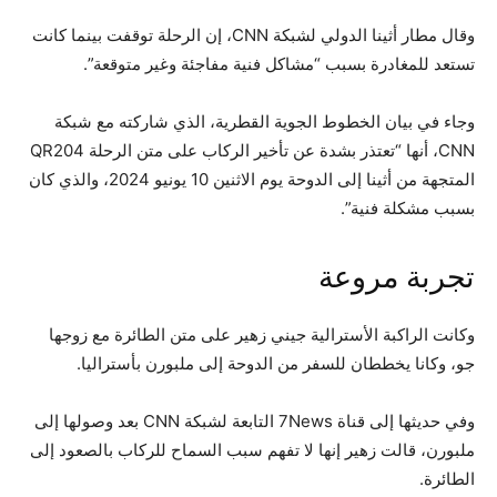
وقال مطار أثينا الدولي لشبكة CNN، إن الرحلة توقفت بينما كانت
تستعد للمغادرة بسبب “مشاكل فنية مفاجئة وغير متوقعة”.
وجاء في بيان الخطوط الجوية القطرية، الذي شاركته مع شبكة
CNN، أنها “تعتذر بشدة عن تأخير الركاب على متن الرحلة QR204
المتجهة من أثينا إلى الدوحة يوم الاثنين 10 يونيو 2024، والذي كان
بسبب مشكلة فنية”.
تجربة مروعة
وكانت الراكبة الأسترالية جيني زهير على متن الطائرة مع زوجها
جو، وكانا يخططان للسفر من الدوحة إلى ملبورن بأستراليا.
وفي حديثها إلى قناة 7News التابعة لشبكة CNN بعد وصولها إلى
ملبورن، قالت زهير إنها لا تفهم سبب السماح للركاب بالصعود إلى
الطائرة.