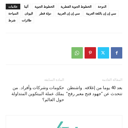
الدوحة
الخطوط الجوية القطرية
الخطوط الجوية
أثينا
علامات
سي إن إن باللغة العربية
سي إن إن العربية
دولة قطر
اليونان
السياحة
طائرات
شرط
المقالة القادمة
المادة السابقة
بعد 40 يوما من إغلاقه.. واشنطن
حكومات وشركات وأفراد.. من
تتحدث عن “جهود فتح معبر رفح”
يملك عملة البيتكوين المتداولة
حول العالم؟