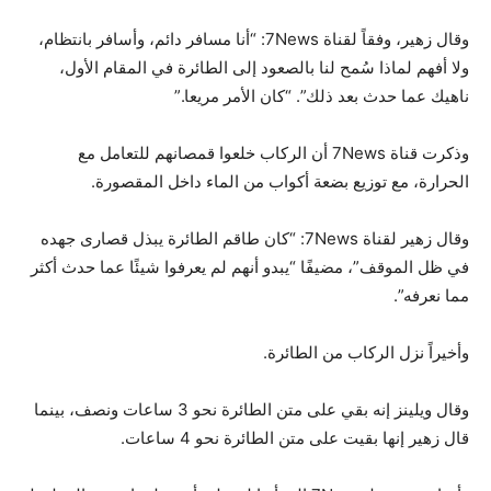
وقال زهير، وفقاً لقناة 7News: “أنا مسافر دائم، وأسافر بانتظام،
ولا أفهم لماذا سُمح لنا بالصعود إلى الطائرة في المقام الأول،
ناهيك عما حدث بعد ذلك”. “كان الأمر مريعا.”
وذكرت قناة 7News أن الركاب خلعوا قمصانهم للتعامل مع
الحرارة، مع توزيع بضعة أكواب من الماء داخل المقصورة.
وقال زهير لقناة 7News: “كان طاقم الطائرة يبذل قصارى جهده
في ظل الموقف”، مضيفًا “يبدو أنهم لم يعرفوا شيئًا عما حدث أكثر
مما نعرفه”.
وأخيراً نزل الركاب من الطائرة.
وقال ويلينز إنه بقي على متن الطائرة نحو 3 ساعات ونصف، بينما
قال زهير إنها بقيت على متن الطائرة نحو 4 ساعات.