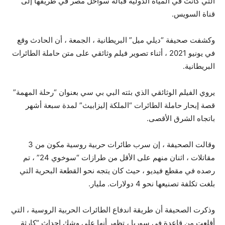
التي كانت في المياه الدولية قبالة سواحل مصر في طريقها إلى
قناة السويس.
وكشفت صحيفة “ديلي ميل” البريطانية ، الجمعة ، أن الحادث وقع
في يونيو 2021 ، أثناء تصوير فيلم وثائقي على متن حاملة الطائرات
البريطانية.
يروي الفيلم الوثائقي الذي بثته البي بي سي بعنوان “رحلة المهمة”
قصة إبحار حاملة الطائرات “الملكة إليزابيث” لمدة سبعة أشهر
باتجاه الشرق الأقصى.
وقالت الصحيفة ، إن سرب طائرات حربية روسية مكون من 3
مقاتلات ، اثنان منهم على الأقل من طرازات “سوخوي 24” ، تم
رصده في مقطع فيديو ، حيث كان يتجه نحو القطعة البحرية التي
بلغت تكلفة تصنيعها نحو 4 دولارات. مليار.
وذكرت الصحيفة أن طريقة اندفاع الطائرات الحربية الروسية ، التي
أقلعت من قاعدة في سوريا ، تظهر أنها على وشك إحداث “كارثة