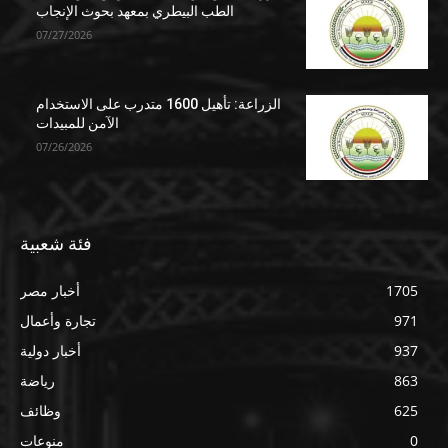
الطب البيطري بمعهد بحوث الإنجاب
07/27/2026
الزراعة: تأهيل 1600 متدرب على الاستخدام
الآمن للمبيدات
07/26/2026
فئة شعبية
1705
أخبار مصر
971
تجارة وأعمال
937
أخبار دولية
863
رياضة
625
وظائف
0
منوعات