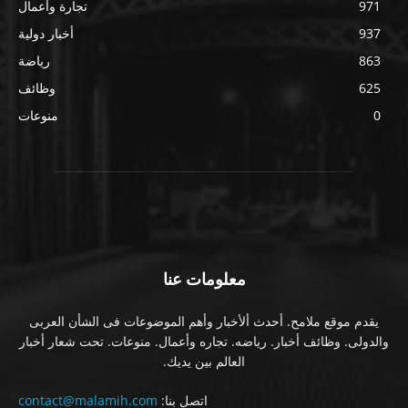
971
تجارة وأعمال
937
أخبار دولية
863
رياضة
625
وظائف
0
منوعات
معلومات عنا
يقدم موقع ملامح. أحدث ألأخبار وأهم الموضوعات فى الشأن العربى
والدولى. وظائف أخبار. رياضه. تجاره وأعمال. منوعات. تحت شعار أخبار
العالم بين يديك.
اتصل بنا:
contact@malamih.com