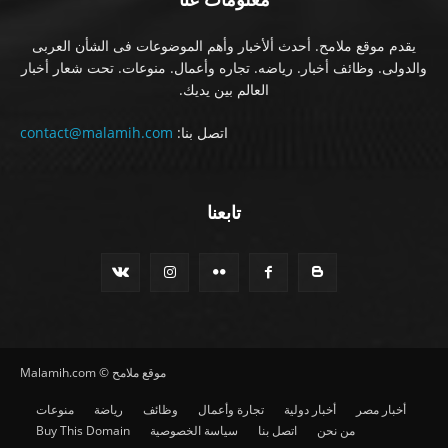
يقدم موقع ملامح. أحدث ألأخبار وأهم الموضوعات فى الشأن العربى
والدولى. وظائف أخبار. رياضه. تجاره وأعمال. منوعات. تحت شعار أخبار
العالم بين يديك.
اتصل بنا:
contact@malamih.com
تابعنا
موقع ملامح © Malamih.com
أخبار مصر
أخبار دولية
تجارة وأعمال
وظائف
رياضة
منوعات
من نحن
اتصل بنا
سياسة الخصوصية
Buy This Domain