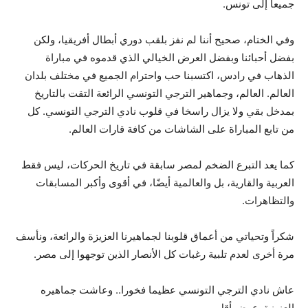
جميعاً إلى تونس.
وفي الختام، صحيح أننا لم نفز بلقب دوري أبطال أفريقيا، ولكن
بفضل أحبائنا وبفضل العرض الخيالي الذي قدموه في مباراة
الذهاب في رادس، اكتسبنا حب واحترام الجميع في مختلف بلدان
العالم. العالم، وجماهير الترجي التونسي الرائعة التقت بالتاريخ
بمدخل بقي ولا يزال راسخا في قلوب نادي الترجي التونسي. كل
من تابع المباراة على الشاشات من كافة قارات العالم.
كما يعد التبرع الضخم لمصر سابقة في تاريخ الحركات، ليس فقط
العربية والقارية، بل والعالمية أيضًا، في أقوى وأكبر المسابقات
والتظاهرات.
شكراً وتحياتي من أعماق قلوبنا لجماهيرنا العزيزة والرائعة، ونأسف
مرة أخرى لعدم تلبية رغبات كل الأنصار الذين توجهوا إلى مصر.
عاش نادي الترجي التونسي عظيما فخورا.. وعاشت جماهيره
العزيزة. عرض أقل