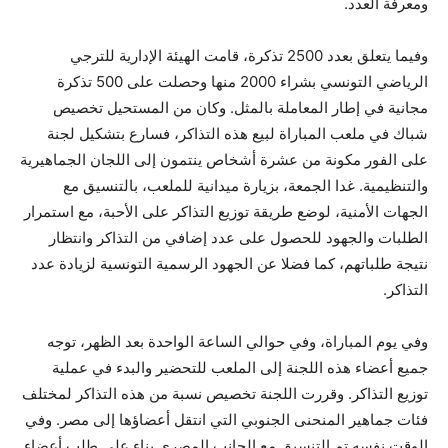
ومعرفة العدد.
وفيما يتعلق بعدد 2500 تذكرة، قامت الهيئة الإدارية للترجي
الرياضي التونسي بشراء 2000 منها وحصلت على 500 تذكرة
مجانية في إطار المعاملة بالمثل. وكان من المستحيل تخصيص
شباك في ملعب المباراة لبيع هذه التذاكر، فسارع بتشكيل لجنة
على الفور مكونة من عشرة أشخاص ينتمون إلى اللجان الجماهيرية
والتنظيمية. غدا الجمعة، بزيارة ميدانية للملعب، بالتنسيق مع
الجهات الأمنية، لوضع طريقة توزيع التذاكر على الأحبة، مع استمرار
الطلبات والجهود للحصول على عدد إضافي من التذاكر وانتظار
نتيجة طلباتهم، كما فضلا عن الجهود الرسمية التونسية لزيادة عدد
التذاكر.
وفي يوم المباراة، وفي حوالي الساعة الواحدة بعد الظهر، توجه
جميع أعضاء هذه اللجنة إلى الملعب للتحضير والبدء في عملية
توزيع التذاكر. وقررت اللجنة تخصيص نسبة من هذه التذاكر لمختلف
فئات جماهير المنحنى الجنوبي التي انتقل أعضاؤها إلى مصر. وفي
الوقت نفسه تم التنسيق مع الجانب المصري بناء على طلب أعضاء