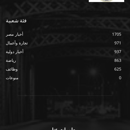
فئة شعبية
1705
أخبار مصر
971
تجارة وأعمال
937
أخبار دولية
863
رياضة
625
وظائف
0
منوعات
معلومات عنا