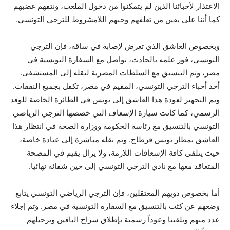
الاعتذار لأحبائنا الذين لم يتمكنوا من دخول الملعب، ونتفهم غضبهم
كما أننا على يقين من تعلقهم وحبهم اللامشروط للترجي التونسي.
وبخصوص العاشق الذي تعرض لإصابة في ساقه، فإن الترجي
التونسي، فور علمه بالحادث، تواصل مع السفارة التونسية في
مصر، وتم التنسيق مع السلطات المصرية لنقله إلى المستشفى.
أحد أحباء الترجي التونسي، المقيم في مصر، تكفل بجميع النفقات.
وتم التجهيز لعودة هذا العاشق إلى تونس في الطائرة الخاصة للوفد
الرسمي، كما كانت سيارة الإسعاف التي خصصها الترجي الرياضي
التونسي بالتنسيق مع رئاسة الحكومة ووزارة الصحة في انتظار هذا
العاشق بمطار تونس قرطاج. وتم نقله مباشرة إلى عيادة خاصة،
حيث يتلقى كافة الإسعافات اللازمة، ولا يزال يقيم في المصحة
المتعاقد معها مع نادي الترجي التونسي إلى حين شفائه نهائيا.
أما بخصوص ذويهم المعتقلين، فإن الترجي الرياضي التونسي يتابع
وضعهم عن كثب بالتنسيق مع السفارة التونسية في مصر. وتم إجلاء
عدد منهم وتلقينا وعوداً رسمية بإطلاق سراح الباقين وترحيلهم