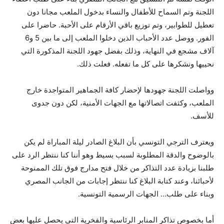
اللجنة وتم السماح للأطفال والنساء بدخول الملعب مجانا دون
تعطيل للطوابير، وتم توزيع باقي الأرقام على الأحبة. حاضرا على
الفور. ووصل عدد الأحباب الذين دخلوا الملعب إلى ما بين 5 و6
آلاف مشجع في النهاية، وذلك بفضل جهود اللجنة المذكورة التي
نحييها ونشكرها على كل ما تفعله. فعلت ذلك.
وواصلت اللجنة جهودها لإحضار كافة الجماهير المتواجدة خارج
الملعب، وكثفت اتصالاتها مع الجهات الأمنية، لكن دون جدوى
للأسف.
ويعترف الترجي التونسي بأن البلاغ الصادر ليلة المباراة لم يكن
بالوضوح والدقة المطلوبة لسبب بسيط وهو أننا كنا ننتظر الرد على
طلبنا بزيادة عدد التذاكر من خلال فتح مدارج فوق تلك الممنوحة
لأحبائنا، وعند كتابة البلاغ كنا ننتظر إجابات من الجانب المصري
وبناء على طلب… الجهات الرسمية التونسية.
أما بخصوص تذاكر المنابر الرئاسية والفخرية التي يحصل عليها بعض