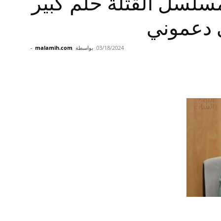
مسلسل القتلة حلم كبير
 دعموني
03/18/2024
بواسطة
malamih.com
-