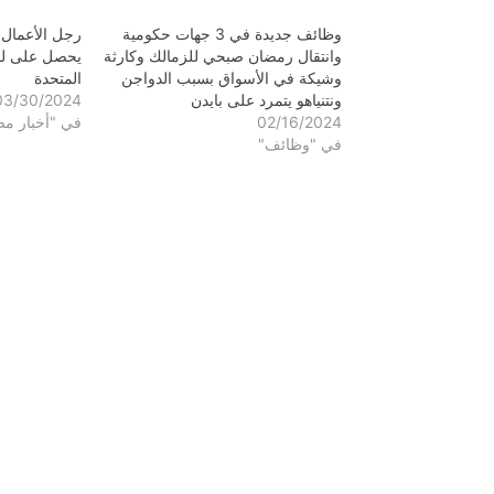
وظائف جديدة في 3 جهات حكومية
رجل الأعمال
وانتقال رمضان صبحي للزمالك وكارثة
يحصل على لق
وشيكة في الأسواق بسبب الدواجن
المتحدة
ونتنياهو يتمرد على بايدن
03/30/2024
02/16/2024
في "أخبار م
في "وظائف"