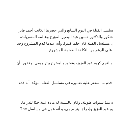
لسل القتلة في اليوم السابع والتي حضرها الكاتب أحمد فايز
شكور والدكتور حسين عبد البصير المؤرخ وعالمة المصريات،
أن مسلسل القتلة كان حلما كبيرا، وأنه عندما قدم المشروع وجد
على الرغم من التكلفة الضخمة للمشروع.
بالنجم كريم عبد العزيز، وفخور بالمخرج بيتر ميمي، وفخور بأن
قدم ما استقر عليه ضميره في مسلسل القتلة، مؤكدا أنه قدم
نذ سنوات طويلة، وكان بالنسبة له مادة غنية جدًا للدراما،
معربًا عن سعادته بتقديم العمل في مصر، بطولة كريم عبد العزيز وإخراج بيتر ميمي، و أنه عمل في مسلسل The