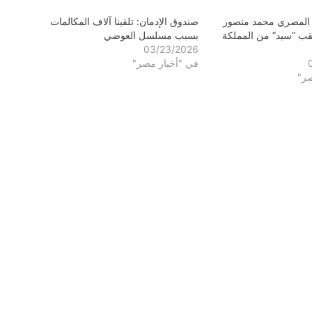
 المصري محمد منصور
صندوق الإدمان: تلقينا آلاف المكالمات
ب “سيد” من المملكة
بسبب مسلسل العوضي
03/23/2026
في "أخبار مصر"
صر"