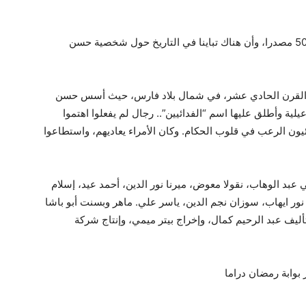
وأضاف عبد الرحيم كمال أنه اعتمد في كتابته على 50 مصدرا، وأن هناك تباينا في التاريخ حول شخصية حسن
 القرن الحادي عشر، في شمال بلاد فارس، حيث أسس حسن
ية وأطلق عليها اسم “الفدائيين”.. رجال لم يفعلوا اهتموا
ون الرعب في قلوب الحكام. وكان الأمراء يعاديهم، واستطاعوا
بد الوهاب، نقولا معوض، ميرنا نور الدين، أحمد عيد، إسلام
ر ايهاب، سوزان نجم الدين، ياسر علي. ماهر وبسنت أبو باشا
ليف عبد الرحيم كمال، وإخراج بيتر ميمي، وإنتاج شركة