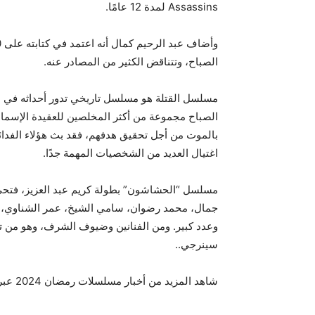
Assassins لمدة 12 عامًا.
الصباح، وتتناقض الكثير من المصادر عنه.
مسلسل القتلة هو مسلسل تاريخي تدور أحداثه في
الصباح مجموعة من أكثر المخلصين للعقيدة الإسماعيل
بالموت من أجل تحقيق هدفهم، فقد بث هؤلاء الفدائي
اغتيال العديد من الشخصيات المهمة جدًا
.
مسلسل “الحشاشون” بطولة كريم عبد العزيز، فتحي ع
جمال، محمد رضوان، سامي الشيخ، عمر الشناوي، نو
وعدد كبير. ومن الفنانين وضيوف الشرف، وهو من تأ
سينرجي.
.
شاهد المزيد من أخبار مسلسلات رمضان 2024 عبر بوابة رمضان دراما