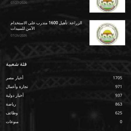
07/27/2026
الزراعة: تأهيل 1600 متدرب على الاستخدام
الآمن للمبيدات
07/26/2026
فئة شعبية
1705
أخبار مصر
971
تجارة وأعمال
937
أخبار دولية
863
رياضة
625
وظائف
0
منوعات