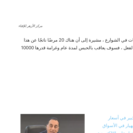
مركز الأزهر للإفتاء
حذرت الحكومة المصرية المواطنين من ذبح الحيوانات في الشوارع ، مشيرة إلى أن هناك 20 مرضًا ناتجًا عن هذا
الفعل ، وأنه في حالة ضبط أي شخص متورطًا بهذا الفعل ، فسوف يعاقب بالحبس لمدة عام وغرامة قدرها 10000