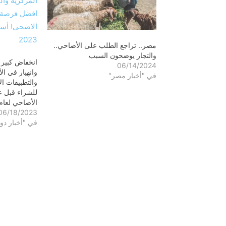
مصر.. تراجع الطلب على الأضاحي..
والتجار يوضحون السبب
انخفاض كبير
06/14/2024
وانهيار في ال
في "أخبار مصر"
والتطبيقات ا
للشراء قبل ع
الأضاحي لعام 023
06/18/2023
في "أخبار دول