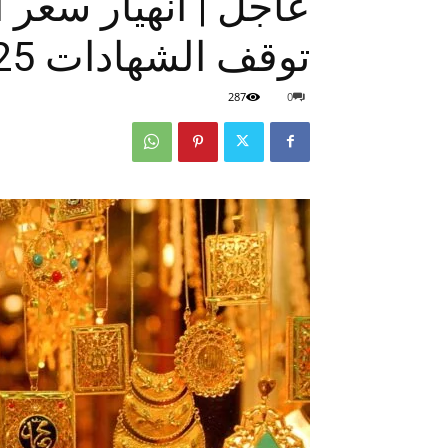
عاجل | انهيار سعر
توقف الشهادات 25٪
287
0