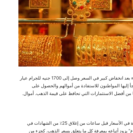
إلى رقم قابل للشراء بعد انخفاض كبير في السعر وصل إلى 1700 جنيه للجرام عيار
يلجأ إليها المواطنون للاستفادة من أموالهم والحصول على
 من أفضل الاستثمارات التي تحافظ على قيمة الذهب. أموال.
ولأن الذهب الآن هو أحد المعادن التي قد تشهد زيادة في الأسعار قبل ساعات من إغلاق 25٪ من الشهادات في
ع” يزود أتباعه بمعرفة كل ما يتعلق بسعر الذهب. كجزء من