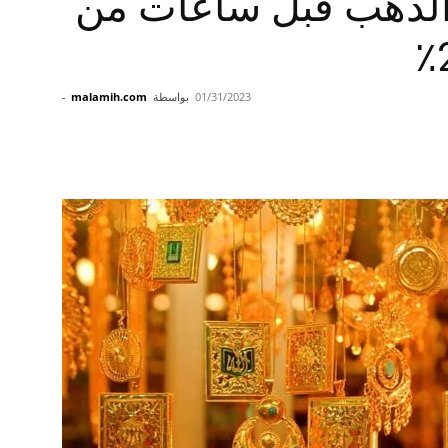
 الذهب قبل ساعات من
01/31/2023
بواسطة
malamih.com
-