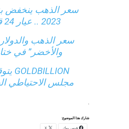
2023 .. عيار 24 قيراط عند 1982 جنيها.
سعر الذهب والدولار 
والأخضر” في ختام 
ILLION
مجلس الاحتياطي الف
.
شارك هذا الموضوع:
فيس بوك
X