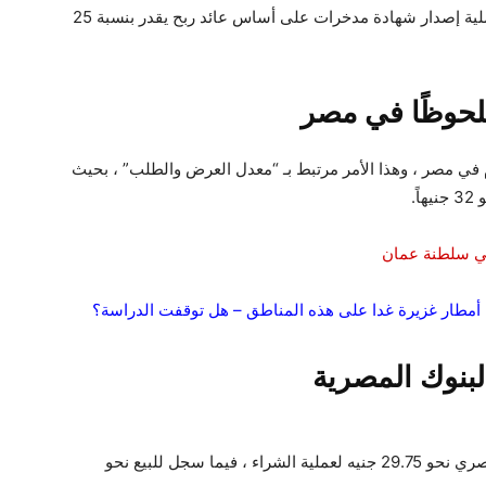
إعلان بنك مصر في أحد البيانات السابقة عن بدء عملية إصدار شهادة مدخرات على أساس عائد ربح يقدر بنسبة 25
ملحوظًا في مصر
في مصر ، وهذا الأمر مرتبط بـ “معدل العرض والطلب” ، بحيث
ً.
في سلطنة عمان
ل أمطار غزيرة غدا على هذه المناطق – هل توقفت الدراسة؟
لبنوك المصرية
سجل سعر الدولار أمام الجنيه في البنك الأهلي المصري نحو 29.75 جنيه لعملية الشراء ، فيما سجل للبيع نحو