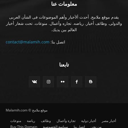
معلومات عنا
يقدم موقع ملامح. أحدث ألأخبار وأهم الموضوعات فى الشأن العربى
والدولى. وظائف أخبار. رياضه. تجاره وأعمال. منوعات. تحت شعار أخبار
العالم بين يديك.
اتصل بنا:
contact@malamih.com
تابعنا
موقع ملامح © Malamih.com
أخبار مصر
أخبار دولية
تجارة وأعمال
وظائف
رياضة
منوعات
من نحن
اتصل بنا
سياسة الخصوصية
Buy This Domain