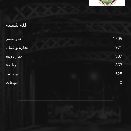
فئة شعبية
1705
أخبار مصر
971
تجارة وأعمال
937
أخبار دولية
863
رياضة
625
وظائف
0
منوعات