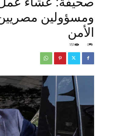
صحيفة: عشاء عمل ب
ومسؤولين مصريين أ
الأمن
151
0