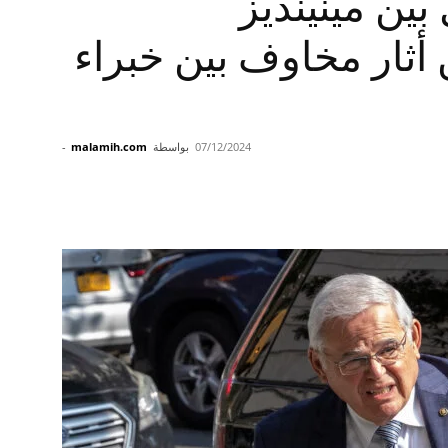
ين مينينديز
ثار مخاوف بين خبراء
07/12/2024
بواسطة
malamih.com
-