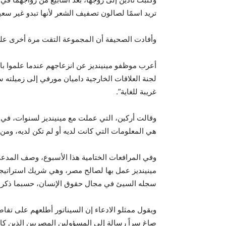
تريد اسمًا لصالون تصفيف الشعر لأنها تبدو غير سعيدة
وأفادت الصحيفة أن المجموعة التقت مرة أخرى على 
أعرب موظفو مينينديز عن انزعاجهم عندما علموا ب
غريبة للغاية”.
وقالت أركين، التي عملت مع مينينديز لسنوات، في 
هي المعلومات التي كانت لديه أو لم تكن لديه، ومن 
وفي المرافعات الختامية هذا الأسبوع، وصف المدعي
مينينديز عمل بها لصالح مصر، وهي شريك استراتي
سجله السيئ في مجال حقوق الإنسان، حسبما ذكر
ويقول ممثلو الادعاء إن السيناتور أطلعهم على تف
صاغ سراً رسالة إلى المسؤولين المصريين الذين 