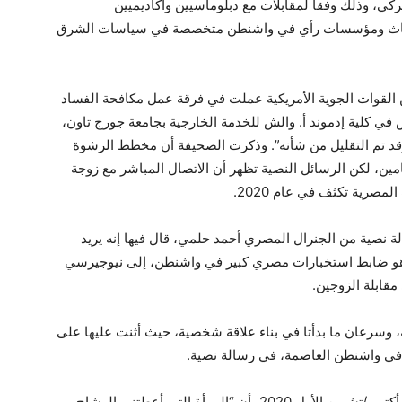
ي، وذلك وفقا لمقابلات مع دبلوماسيين وأكاديميين
أبحاث ومؤسسات رأي في واشنطن متخصصة في سياسات الشرق
لقوات الجوية الأمريكية عملت في فرقة عمل مكافحة الفساد
ي كلية إدموند أ. والش للخدمة الخارجية بجامعة جورج تاون،
وقد تم التقليل من شأنه”. وذكرت الصحيفة أن مخطط الرشوة
2018، وفقًا للمدعين العامين، لكن الرسائل النصية تظهر أن الاتصال المباشر مع زوجة
مصرية تكثف في عام 2020.
لة نصية من الجنرال المصري أحمد حلمي، قال فيها إنه يريد
 وهو ضابط استخبارات مصري كبير في واشنطن، إلى نيوجيرسي
قابلة الزوجين.
، وسرعان ما بدأتا في بناء علاقة شخصية، حيث أثنت عليها على
في واشنطن العاصمة، في رسالة نصية.
وكتبت نادين إلى زوجها، بعد أسابيع من زواجهما في أكتوبر/تشرين الأول 2020، أن “المرأة التي أعطتني الوشاح