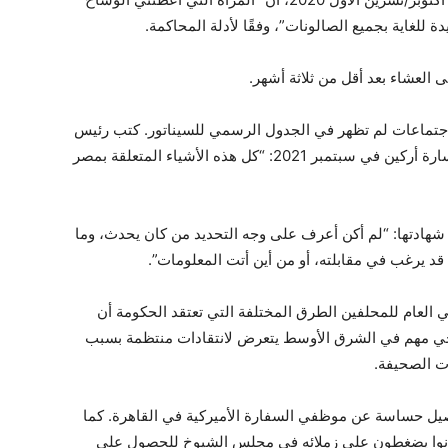
 للغاية بجميع الصالونات”، وفقًا لأدلة المحاكمة.
العشاء بعد أقل من ثلاثة أشهر.
اجتماعات لم تظهر في الجدول الرسمي للسيناتور. كتب رئيس
لجنة العلاقات الخارجية داميان مورفي إلى زميلته سارة أركين في سبتمبر 2021: “كل هذه الأشياء المتعلقة بمصر
شهادتها: “لم أكن أعرف على وجه التحديد من كان يحدث، وما
قد يرغب في مقابلته، أو من أين أتت المعلومات”.
 العام للمحلفين الطرق المختلفة التي تعتقد الحكومة أن
جي مهم في الشرق الأوسط يتعرض لانتقادات منتظمة بسبب
ت الصحيفة.
اصيل حساسة عن موظفي السفارة الأميركية في القاهرة. كما
كانوا يضغطون على زملائه في مجلس الشيوخ للحصول على