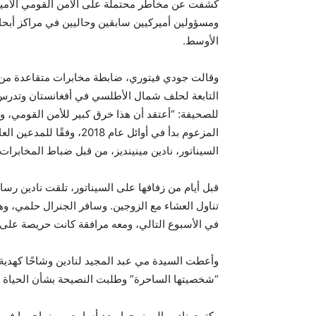
كشفت عن مخاطر محتملة على الأمن القومي الأميرك
ومسؤولين أميركيين سابقين وحاليين في مراكز 
الأوسط.
وقالت جودي فيتوري، ضابطة مخابرات متقاعدة من ا
التابعة لحلف شمال الأطلسي في أفغانستان وتدرس ف
للصحيفة: “أعتقد أن هذا خرق كبير للأمن القومي، 
المزعوم بدأ في أوائل عام 
السيناتور، نادين مينينديز، من قبل ضباط المخابرات ال
قبل أيام من زفافها على السيناتور، تلقت نادين رسا
تناول العشاء مع الزوجين. وسافر الجنرال حلمي،
في الأسبوع التالي، ومعه مرافقة كانت حريصة على م
وأعطت السيدة مي عبد المجيد لنادين وشاحًا كهدية
“شخصيتها الساحرة” وطلبت النصيحة بشأن الحياة 