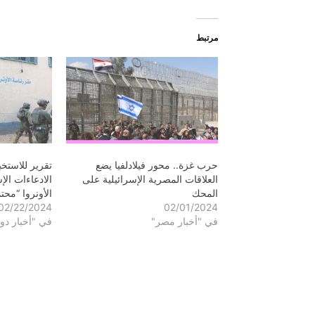
مرتبط
حرب غزة.. محور فيلادلفيا يضع
تقرير للاستخب
العلاقات المصرية الإسرائيلية على
الادعاءات ال
المحك
الأونروا “محت
02/22/2024
02/01/2024
في "أخبار مصر"
في "أخبار دول