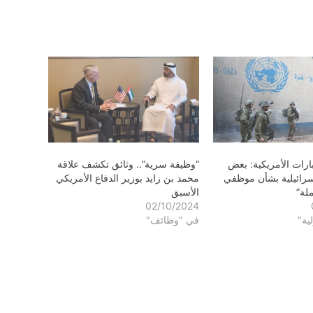
ارات الأمريكية: بعض
“وظيفة سرية”.. وثائق تكشف علاقة
إسرائيلية بشأن موظفي
محمد بن زايد بوزير الدفاع الأمريكي
ملة”
الأسبق
02/10/2024
ية"
في "وظائف"