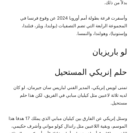
بدلاً من ذلك.
وأسفرت قرعة بطولة أمم أوروبا 2024 عن وقوع فرنسا في
المجموعة الرابعة التي تضم التصفيات (بولندا، ويلز، فنلندا،
وإستونيا)، وهولندا، والنمسا.
لو باريزيان
حلم إنريكي المستحيل
تمنى لويس إنريكي، المدير الفني لباريس سان جيرمان، لو كان
لديه ثلاثة لاعبين مثل كيليان مبابي في الفريق، لكن هذا حلم
مستحيل.
وسئل إنريكي عن الفارق بين كيليان مبابي الذي يملك 17 هدفا هذا
الموسم، وبقية اللاعبين مثل راندال كولو مواني وأشرف حكيمي،