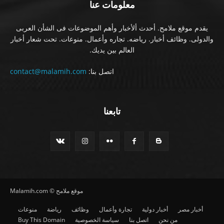
معلومات عنا
يقدم موقع ملامح. أحدث ألأخبار وأهم الموضوعات فى الشأن العربى
والدولى. وظائف أخبار. رياضه. تجاره وأعمال. منوعات. تحت شعار أخبار
العالم بين يديك.
اتصل بنا:
contact@malamih.com
تابعنا
موقع ملامح © Malamih.com
أخبار مصر
أخبار دولية
تجارة وأعمال
وظائف
رياضة
منوعات
من نحن
اتصل بنا
سياسة الخصوصية
Buy This Domain