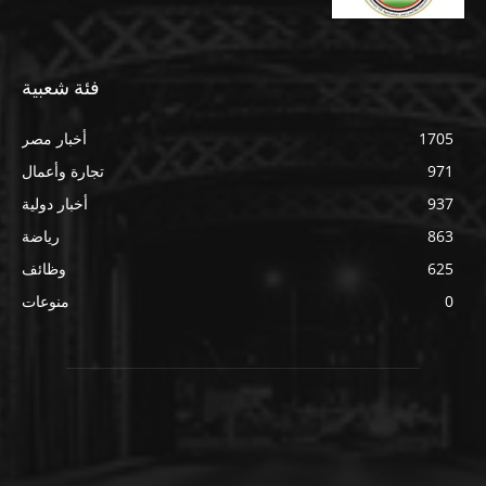
فئة شعبية
1705
أخبار مصر
971
تجارة وأعمال
937
أخبار دولية
863
رياضة
625
وظائف
0
منوعات