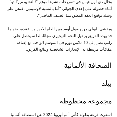
وقال دي لورينتيس في تصريحات نشرها موقع “كالتشيو ميركاتو”
أثناء حصوله على إحدى الجوائز: “أما بالنسبة لأوسيمين، فنحن على
وشك توقيع العقد المعلق منذ الصيف الماضي”.
ويخشى نابولي من وصول أوسيمين للعام الأخير من عقده، وهو ما
قد يهدد الفريق برحيل النجم النيجيري مجانًا، لذا سيحصل على
راتب يصل إلى 10 ملايين يورو في الموسم الواحد، مع إضافة
مكافآت مرتبطة به. الإنجازات الشخصية ونتائج الفريق.
الصحافة الألمانية
بيلد
مجموعة محظوظة
أسفرت قرعة بطولة كأس أمم أوروبا 2024 عن استضافة ألمانيا