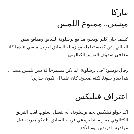
ماركا
ميسي…ممنوع اللمس
كشف جان كلير توديبو، مدافع برشلونة السابق ومدافع نيس
الحالي، عن كيفية تعامله مع زميله السابق ليونيل ميسي عندما كانا
معًا في صفوف الفريق الكتالوني.
وقال توديبو: “في برشلونة، لم يكن مسموحا للاعبين بلمس ميسي.
هذا يبدو جنونا، لكنه صحيح. كان علينا أن نكون حذرين”.
اعتراف فيليكس
أكد جواو فيليكس نجم برشلونة، أنه يفضل أسلوب لعب الفريق
الكتالوني مقارنة بنظيره في فريقه السابق أتلتيكو مدريد، قبل
مواجهة الفريقين يوم الأحد.