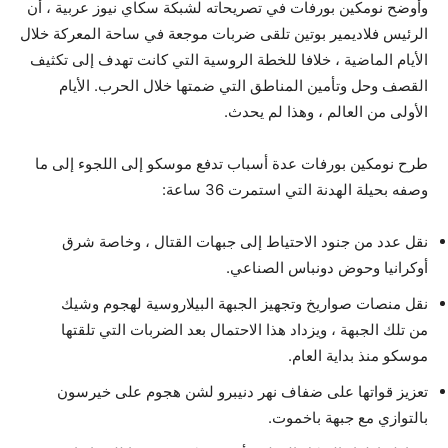
وأوضح نومكين بورفات في تصريحاته لشبكة سكاي نيوز عربية ، أن
الرئيس فلاديمير بوتين تلقى ضربات موجعة في ساحة المعركة خلال
الأيام الماضية ، خلافا للخطة الروسية التي كانت تهدف إلى تكثيف
القصف وحل وتأمين المناطق التي ضمتها خلال الحرب. الأيام
الأولى من العالم ، وهذا لم يحدث.
طرح نومكين بورفات عدة أسباب تدفع موسكو إلى اللجوء إلى ما
وصفه بحيلة الهدنة التي استمرت 36 ساعة:
نقل عدد من جنود الاحتياط إلى جبهات القتال ، وخاصة شرق
أوكرانيا وحوض دونباس الصناعي.
نقل منصات صواريخ وتجهيز الجبهة البيلاروسية لهجوم وشيك
من تلك الجبهة ، ويزداد هذا الاحتمال بعد الضربات التي تلقتها
موسكو منذ بداية العام.
تعزيز قواتها على ضفاف نهر دنيبرو لشن هجوم على خيرسون
بالتوازي مع جبهة باخموت.