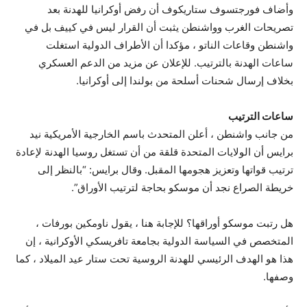
وأضاف فورجتسوف ستاريكوف أن رفض أوكرانيا للهدنة بعد
تصريحات الغرب وواشنطن يثبت أن القرار ليس في كييف بل في
واشنطن وقاعات الناتو ، مؤكدا أن الأطراف الدولية استغلت
ساعات الهدنة بالترتيب. للإعلان عن مزيد من الدعم العسكري
بخلاف إرسال شحنات أسلحة من بولندا إلى أوكرانيا.
ساعات الترتيب
من جانب واشنطن ، أعلن المتحدث باسم الخارجية الأمريكية نيد
برايس أن الولايات المتحدة قلقة من أن تستغل روسيا الهدنة لإعادة
ترتيب قواتها وتعزيز هجومها المقبل. وقال برايس: “بالنظر إلى
خريطة الصراع نجد أن موسكو بحاجة لترتيب الأوراق”.
هل رتبت موسكو أوراقها؟ للإجابة هنا ، يقول ناومكين بورفات ،
المتخصص في السياسة الدولية بجامعة تافريسكي الأوكرانية ، إن
هذا هو الهدف الرئيسي للهدنة الروسية تحت ستار عيد الميلاد ، كما
وصفها.