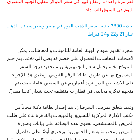
قفز مرة واحدة.. ارتفاع كبير في سعر الدولار مقابل الجنيه المصري
اليوم في السوق السوداء
بجدية 2800 جنيه.. سعر الذهب اليوم في مصر وسعر سبائك الذهب
عيار 21 و22 و24 قيراط
بمجرد تقديم نموذج الهيئة العامة للتأمينات والمعاشات، يمكن
لأصحاب المعاشات الحصول على خصم قد يصل إلى 50%. يتم ختم
النموذج بختم يحمل شعار الجمهورية ويتم تحديد درجة السفر
المسموح بها عن طريق بطاقة الرقم القومي. ويطبق هذا الإجراء
على الأشخاص الذين تزيد أعمارهم عن السبعين عاما، حيث يتم
منحهم تذكرة مجانية. في قطارات منتظمة تحت شعار “تحيا مصر”.
وفيما يتعلق بمرضى السرطان، يتم إصدار بطاقة ذكية مجاناً من
مكتب الإدارة المركزية للتسويق والمبيعات بالقاهرة بناء على طلب
المريض بالمستشفى. تحتوي هذه البطاقة على بيانات وصورة
المريض ومختومة بشعار الجمهورية. ويحتوي أيضًا على تفاصيل
المرافق إن وجدت. يتم تجديد البطاقة في بداية كل عام ميلادي، كما