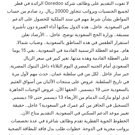
لا تفوت التقديم على وظائف شركة Ooredoo الرائدة في قطر
لجميع الجنسيات وبرواتب تتجاوز 20000 ريال. رد صادم من حساب
المواطن بشأن شرط مهم في سند الملكية للحصول على الدعم
في السعودية. عاجل.. هذه الدول يمكنها أداء العمرة دون تأشيرة
مسبقة.. وزارة الحج السعودية توضح. عاجل. .. الأرصاد تعلن
استقرار الطقس في هذه المناطق بالسعودية.. وضباب شمالا.
هام.. موعد العطلة الرسمية القادمة في السعودية.. بقي 15 يوما
على العطلة القادمة وهذه مدتها. تغير كبير في سعر الريال
السعودي أمام الجنيه المصري اليوم الثلاثاء داخل البنوك المصرية.
خبر سار عاجل . لكل من في سلطنة عمان.. حدث مهم لأول مرة
في تاريخ السلطنة. عروض على منتجات الألبان من أسواق العثيم
بالسعودية حتى 19 ديسمبر.. الحقها الآن. عروض الوجبات الجاهزة
لدى لولو ماركت الدمام من الأربعاء 13 ديسمبر حتى 19 ديسمبر.
التسجيل في الحافز من كم عمرك في السعودية؟ عاجل.. حقيقة
تغيير موعد الدعم السكني في السعودية. التقديم متاح الآن..
الخطوط الجوية القطرية تقدم وظائف شاغرة في عدة تخصصات
برواتب مجزية في الدوحة. خطوات طلب بدل فاقد للبطاقة الصحية