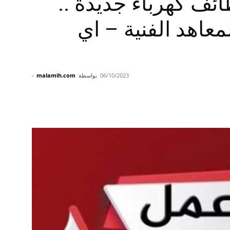
ئف كهرباء جديدة ..
معاهد الفنية – اي
06/10/2023
بواسطة
malamih.com
-