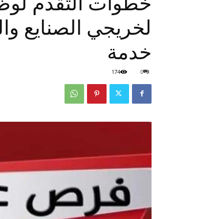
خطوات التقدم لوظا
لخريجي الصنايع وال
خدمة
174
0