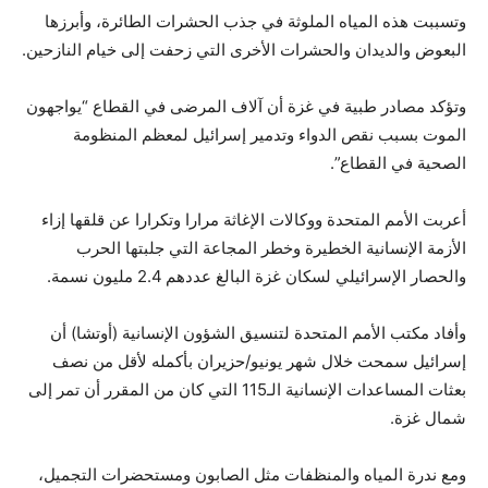
وتسببت هذه المياه الملوثة في جذب الحشرات الطائرة، وأبرزها
البعوض والديدان والحشرات الأخرى التي زحفت إلى خيام النازحين.
وتؤكد مصادر طبية في غزة أن آلاف المرضى في القطاع “يواجهون
الموت بسبب نقص الدواء وتدمير إسرائيل لمعظم المنظومة
الصحية في القطاع”.
أعربت الأمم المتحدة ووكالات الإغاثة مرارا وتكرارا عن قلقها إزاء
الأزمة الإنسانية الخطيرة وخطر المجاعة التي جلبتها الحرب
والحصار الإسرائيلي لسكان غزة البالغ عددهم 2.4 مليون نسمة.
وأفاد مكتب الأمم المتحدة لتنسيق الشؤون الإنسانية (أوتشا) أن
إسرائيل سمحت خلال شهر يونيو/حزيران بأكمله لأقل من نصف
بعثات المساعدات الإنسانية الـ115 التي كان من المقرر أن تمر إلى
شمال غزة.
ومع ندرة المياه والمنظفات مثل الصابون ومستحضرات التجميل،