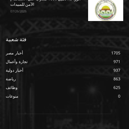
الآمن للمبيدات
07/26/2026
فئة شعبية
1705
أخبار مصر
971
تجارة وأعمال
937
أخبار دولية
863
رياضة
625
وظائف
0
منوعات