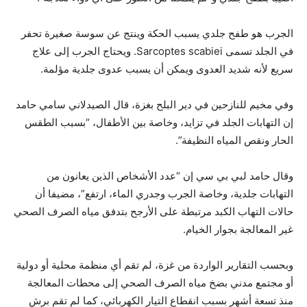
الجرب هو طفح جلدي يسبب الحكة وينتج عن سوسة صغيرة تحفر
في الجلد تسمى Sarcoptes scabiei. ويحتاج الجرب إلى علاج
سريع لأنه شديد العدوى ويمكن أن يسبب عدوى جلدية مؤلمة.
وفي مخيم للنازحين في دير البلح بغزة، قال الصيدلاني سامي حامد
إن التهابات الجلد في تزايد، وخاصة بين الأطفال، “بسبب الطقس
الحار ونقص المياه النظيفة”.
وقال حامد لبي بي سي إن “عدد الأشخاص الذين يعانون من
التهابات جلدية، وخاصة الجرب وجدري الماء، ارتفع”، مضيفا أن
حالات التهاب الكبد مرتبطة على الأرجح بتدفق مياه الصرف الصحي
غير المعالجة بجوار الخيام.
وبحسب التقارير الواردة من غزة، لم تقم أي منظمة محلية أو دولية
أو مجتمع مدني بضخ مياه الصرف الصحي إلى محطات المعالجة
منذ تسعة أشهر بسبب انقطاع التيار الكهربائي، كما لم تقم برش