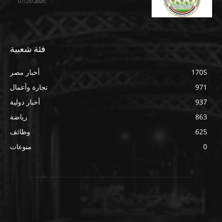
07/26/2026
فئة شعبية
1705
أخبار مصر
971
تجارة وأعمال
937
أخبار دولية
863
رياضة
625
وظائف
0
منوعات