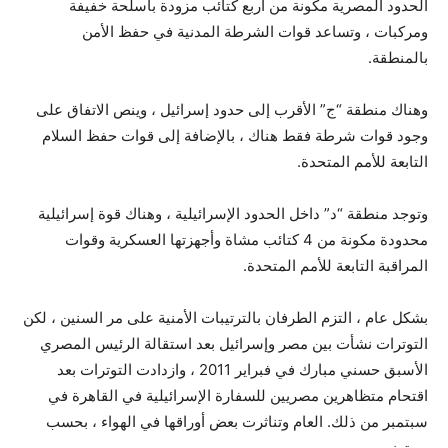
الحدود المصرية مكونة من أربع كتائب مزودة بأسلحة خفيفة
ومركبات ، وتساعد قوات الشرطة المدنية في حفظ الأمن
بالمنطقة.
وهناك منطقة “ج” الأقرب إلى حدود إسرائيل ، وينص الاتفاق على
وجود قوات شرطة فقط هناك ، بالإضافة إلى قوات حفظ السلام
التابعة للأمم المتحدة.
وتوجد منطقة “د” داخل الحدود الإسرائيلية ، وهناك قوة إسرائيلية
محدودة مكونة من 4 كتائب مشاة وأجهزتها العسكرية وقوات
المراقبة التابعة للأمم المتحدة.
بشكل عام ، التزم الطرفان بالترتيبات الأمنية على مر السنين ، لكن
التوترات نشأت بين مصر وإسرائيل بعد استقالة الرئيس المصري
الأسبق حسني مبارك في فبراير 2011 ، وازدادت التوترات بعد
اقتحام متظاهرين مصريين للسفارة الإسرائيلية في القاهرة في
سبتمبر من ذلك. العام وتناثرت بعض أوراقها في الهواء ، بحسب
رويترز.