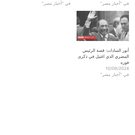
في "أخبار مصر"
في "أخبار مصر"
أنور السادات: قصة الرئيس
المصري الذي اغتيل في ذكرى
فوزه
10/06/2024
في "أخبار مصر"