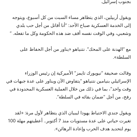
بجنوب إسرائيل.
ويقول أربيلين، الذي يتظاهر مساء السبت من كل أسبوع، ويتوجه
إلى الخدمة العسكرية صباح الأحد: “أنا أقاتل من أجل حب بلدي
وشعبي، وفي الوقت نفسه أقف ضد هذه الحكومة وكل ما تفعله. “
مع “الهدنة على المحك”. نتنياهو «يناور من أجل الحفاظ على
السلطة».
وقالت صحيفة “نيويورك تايمز” الأميركية إن رئيس الوزراء
الإسرائيلي بنيامين نتنياهو “يتفاوض الآن ويناور على عدة جبهات في
وقت واحد”، بما في ذلك من خلال العملية العسكرية المحدودة في
رفح، من أجل “ضمان بقائه في السلطة”.
ويقول جندي الاحتياط يهودا ليبيان الذي يتظاهر لأول مرة: «لقد
تغيرت حياتي على عدة مستويات منذ 7 أكتوبر.. أعطيتهم مهلة 100
يوم لتحديد هدف الحرب وإعادة الرهائن».