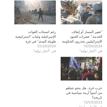
“تغيير المسار أو إيقاف
رغم انسحاب القوات
الخدمة.” عشرات الجنود
الإسرائيلية وغياب “استراتيجية
الإسرائيليين يحذرون الحكومة
طويلة المدى” في غزة
01/24/2024
10/09/2024
في "أخبار دولية"
في "أخبار دولية"
حرب غزة.. هل ينجو نتنياهو
من أسوأ أزمة سياسية في
تاريخه؟
12/03/2023
في "أخبار دولية"