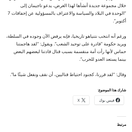
خلال مجموعة جديدة أنشأها لهذا الغرض، يدعو تاجيمان إلى
“الوحدة في البلاد والسياسة والاعتراف بالمسؤولية عن إخفاقات 7
أكتوبر”.
ورغم أنه انتخب نتنياهو تاريخيا، فإنه يرفض الآن وجوده في السلطة،
ويريد حكومة “قادرة على توحيد الشعب”. ويقول: “لقد هاجمتنا
حماس لأنها رأت أمة منقسمة بسبب قتال قادتنا لبعضهم البعض
بينما يستعد العدو للحرب”.
وقال: “لقد قررنا، كجنود احتياط قتاليين، أن نقف ونفعل شيئًا ما”.
شارك هذا الموضوع:
فيس بوك
X
مرتبط