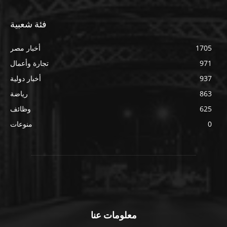
فئة شعبية
1705
أخبار مصر
971
تجارة وأعمال
937
أخبار دولية
863
رياضة
625
وظائف
0
منوعات
معلومات عنا