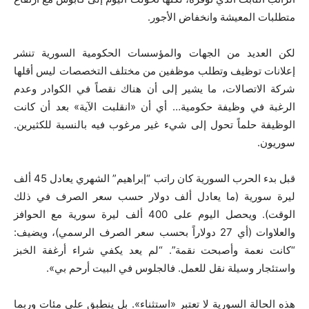
متطلبات المعيشة وانخفاض الأجور.
لكن العديد من الجهات والمؤسسات الحكومية السورية تنشر
إعلانات توظيف وتطلب موظفين من مختلف التخصصات ليس أقلها
شركة الاتصالات، ما يشير إلى أن هناك نقصاً في الكوادر وعدم
الرغبة في وظيفة حكومية… أي أن «انقلبت الآية» بعد أن كانت
الوظيفة حلماً تحول إلى شيء غير مرغوب فيه بالنسبة للكثيرين.
سوريون.
قبل بدء الحرب السورية كان راتب “إبراهيم” الشهري يعادل 45 ألف
ليرة سورية (ما يعادل ألف دولار حسب سعر الصرف في ذلك
الوقت). ويحصل اليوم على 400 ألف ليرة سورية مع الحوافز
والعلاوات (أي 27 دولاراً بحسب سعر الصرف الرسمي)، ويضيف:
“كانت نعمة وأصبحت نقمة”. “لم يعد يكفي شراء أرغفة الخبز
واستئجار وسيلة نقل للعمل. فالجلوس في البيت أرحم بي».
هذه الحالة السورية لا تعتبر «استثناء». بل ينطبق على مئات وربما