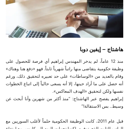
هاشتاج – إيفين دوبا
منذ 12 عاماً، لم يدخر المهندس إبراهيم أي فرصة للحصول على
وظيفة حكومية يتقاضى منها راتباً شهرياً ثابتاً. فهو «دفع هنا وهناك»
وقام بالعديد من «الوساطات» على حد تعبيره لتحقيق ذلك، ورغم
أنه حصل على ما أراد حينها، إلا أنه يسعى حالياً إلى اتباع الخطوات
نفسها ولكن لتحقيق «الهدف المعاكس».
إبراهيم يفصح عبر الهاشتاج: “منذ أكثر من شهرين وأنا أبحث عن
وسيط.. بس الاستقالة!”
قبل عام 2011، كانت الوظيفة الحكومية حلماً لأغلب السوريين مع
الراتب الثابت الذي توفره، لكنها تحولت اليوم إلى كابوس مع ارتفاع